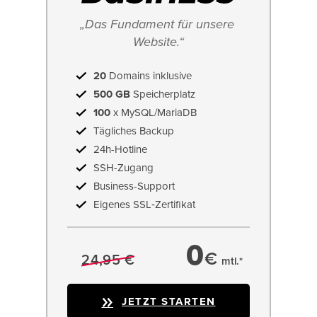
„Das Fundament für unsere 
Website.“
20
Domains inklusive
500 GB
Speicherplatz
100
x MySQL/MariaDB
Tägliches Backup
24h-Hotline
SSH-Zugang
Business-Support
Eigenes SSL‑Zertifikat
0
€
24,95 €
mtl.*
JETZT STARTEN