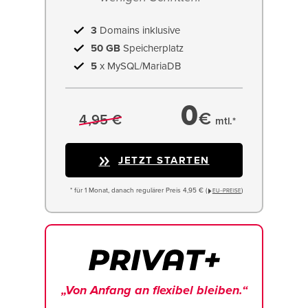
3
Domains inklusive
50 GB
Speicherplatz
5
x MySQL/MariaDB
0
€
4,95 €
mtl.*
JETZT STARTEN
* für 1 Monat, danach regulärer Preis 4,95 € (
)
EU−PREISE
„Von Anfang an flexibel bleiben.“