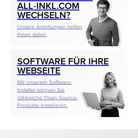
ALL‑INKL.COM
WECHSELN?
Unsere Anleitungen helfen
Ihnen dabei.
SOFTWARE FÜR IHRE
WEBSEITE
Mit unserem Software-
Installer können Sie
zahlreiche Open Source-
Produkte installieren.