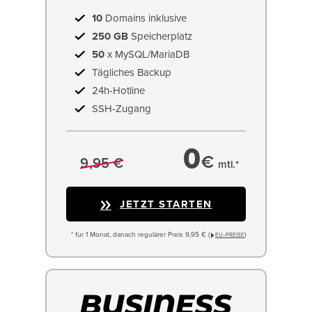
10
Domains inklusive
250 GB
Speicherplatz
50
x MySQL/MariaDB
Tägliches Backup
24h-Hotline
SSH-Zugang
0
€
9,95 €
mtl.*
JETZT STARTEN
* für 1 Monat, danach regulärer Preis 9,95 € (
)
EU−PREISE