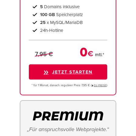
5
Domains inklusive
100 GB
Speicherplatz
25
x MySQL/MariaDB
24h-Hotline
0
€
7,95 €
mtl.*
JETZT STARTEN
* für 1 Monat, danach regulärer Preis 7,95 € (
)
EU−PREISE
„Für anspruchsvolle Webprojekte.“