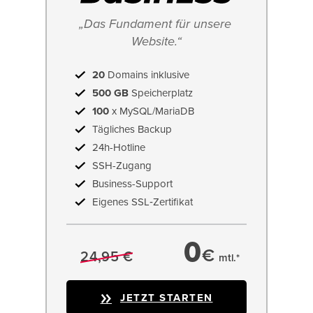
„Das Fundament für unsere 
Website.“
20
Domains inklusive
500 GB
Speicherplatz
100
x MySQL/MariaDB
Tägliches Backup
24h-Hotline
SSH-Zugang
Business-Support
Eigenes SSL‑Zertifikat
0
€
24,95 €
mtl.*
JETZT STARTEN