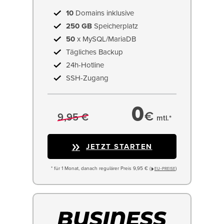
10
Domains inklusive
250 GB
Speicherplatz
50
x MySQL/MariaDB
Tägliches Backup
24h-Hotline
SSH-Zugang
0
€
9,95 €
mtl.*
JETZT STARTEN
* für 1 Monat, danach regulärer Preis 9,95 € (
)
EU−PREISE