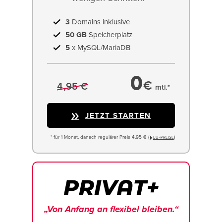
3
Domains inklusive
50 GB
Speicherplatz
5
x MySQL/MariaDB
0
€
4,95 €
mtl.*
JETZT STARTEN
* für 1 Monat, danach regulärer Preis 4,95 € (
)
EU−PREISE
„Von Anfang an flexibel bleiben.“