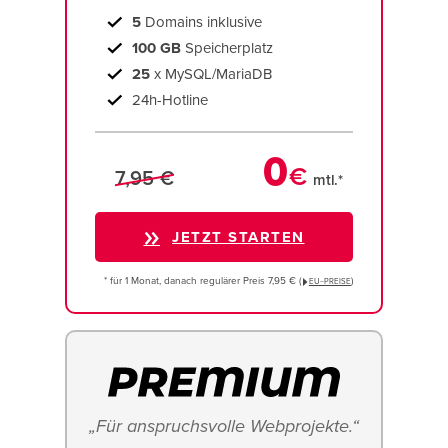
5
Domains inklusive
100 GB
Speicherplatz
25
x MySQL/MariaDB
24h-Hotline
0
€
7,95 €
mtl.*
JETZT STARTEN
* für 1 Monat, danach regulärer Preis 7,95 € (
)
EU−PREISE
„Für anspruchsvolle Webprojekte.“