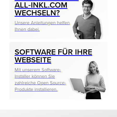
ALL‑INKL.COM
WECHSELN?
Unsere Anleitungen helfen
Ihnen dabei.
SOFTWARE FÜR IHRE
WEBSEITE
Mit unserem Software-
Installer können Sie
zahlreiche Open Source-
Produkte installieren.