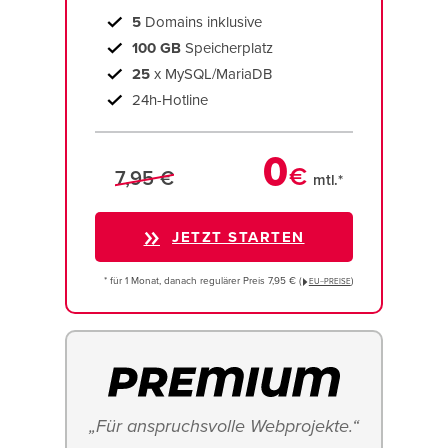
5
Domains inklusive
100 GB
Speicherplatz
25
x MySQL/MariaDB
24h-Hotline
0
€
7,95 €
mtl.*
JETZT STARTEN
* für 1 Monat, danach regulärer Preis 7,95 € (
)
EU−PREISE
„Für anspruchsvolle Webprojekte.“