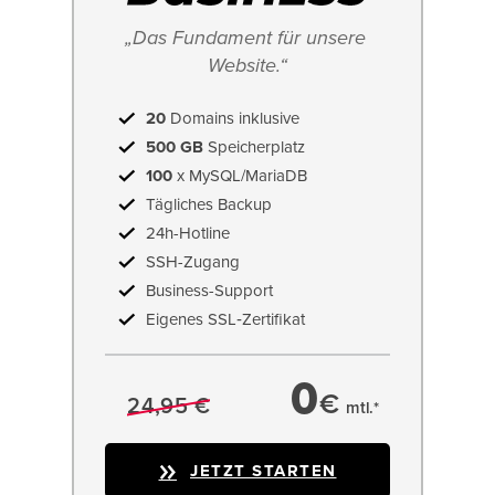
„Das Fundament für unsere 
Website.“
20
Domains inklusive
500 GB
Speicherplatz
100
x MySQL/MariaDB
Tägliches Backup
24h-Hotline
SSH-Zugang
Business-Support
Eigenes SSL‑Zertifikat
0
€
24,95 €
mtl.*
JETZT STARTEN