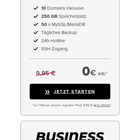
10
Domains inklusive
250 GB
Speicherplatz
50
x MySQL/MariaDB
Tägliches Backup
24h-Hotline
SSH-Zugang
0
€
9,95 €
mtl.*
JETZT STARTEN
* für 1 Monat, danach regulärer Preis 9,95 € (
)
EU−PREISE