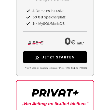
3
Domains inklusive
50 GB
Speicherplatz
5
x MySQL/MariaDB
0
€
4,95 €
mtl.*
JETZT STARTEN
* für 1 Monat, danach regulärer Preis 4,95 € (
)
EU−PREISE
„Von Anfang an flexibel bleiben.“