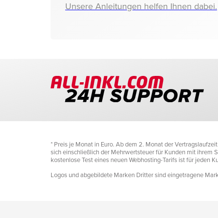
Unsere Anleitungen helfen Ihnen dabei.
* Preis je Monat in Euro. Ab dem 2. Monat der Vertragslaufze
sich einschließlich der Mehrwertsteuer für Kunden mit ihrem Si
kostenlose Test eines neuen Webhosting-Tarifs ist für jeden 
Logos und abgebildete Marken Dritter sind eingetragene Marke