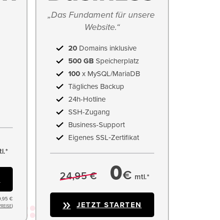
„Das Fundament für unsere 
Website.“
20
Domains inklusive
500 GB
Speicherplatz
100
x MySQL/MariaDB
Tägliches Backup
24h-Hotline
SSH-Zugang
Business-Support
Eigenes SSL‑Zertifikat
l.*
0
€
24,95 €
mtl.*
N
9,95 €
JETZT STARTEN
)
PREISE