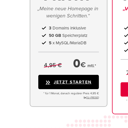
„Meine neue Homepage in 
„V
wenigen Schritten.“ 
3
Domains inklusive
50 GB
Speicherplatz
5
x MySQL/MariaDB
0
€
4,95 €
mtl.*
JETZT STARTEN
* für 1 Monat, danach regulärer Preis 4,95 €
(
)
EU−PREISE
*