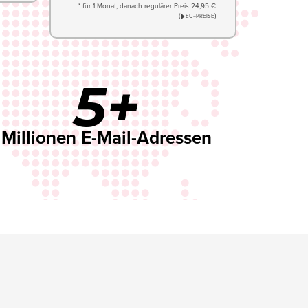
* für 1 Monat, danach regulärer Preis 24,95 €
(
)
EU−PREISE
5+
Millionen E-Mail-Adressen