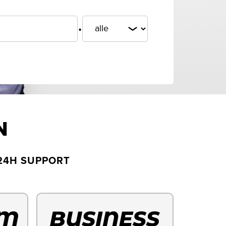
.
N
24H SUPPORT