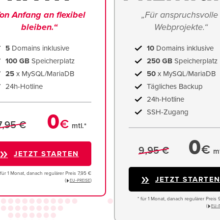
on Anfang an flexibel 
„Für anspruchsvolle 
bleiben.“
Webprojekte.“
5
Domains inklusive
10
Domains inklusive
100 GB
Speicherplatz
250 GB
Speicherplatz
25
x MySQL/MariaDB
50
x MySQL/MariaDB
24h-Hotline
Tägliches Backup
24h-Hotline
SSH-Zugang
0
€
7,95 €
mtl.*
0
€
9,95 €
mt
JETZT STARTEN
 für 1 Monat, danach regulärer Preis 7,95 €
JETZT STARTE
(
)
EU−PREISE
* für 1 Monat, danach regulärer Preis 
(
EU−