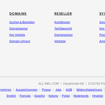
DOMAINS
RESELLER
SY
Suchen & Bestellen
Konditionen
Ser
Domainpreise
Tarifübersicht
Ihre
Ihre Vorteile
Domainpreise
Pro
Domain-Umzug
Verträge
Ang
ALL-INKL.COM
Hauptstraße 68
D-02742 Fri
rnehmen
Auszeichnungen
Presse
Jobs
AGB
Widerrufsbelehrung
English
Français
Español
Italiano
Polski
Nederlands
Hrvatski