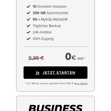
10
Domains inklusive
250 GB
Speicherplatz
50
x MySQL/MariaDB
Tägliches Backup
24h-Hotline
SSH-Zugang
0
€
9,95 €
mtl.*
JETZT STARTEN
* für 1 Monat, danach regulärer Preis 9,95 € (
)
EU−PREISE