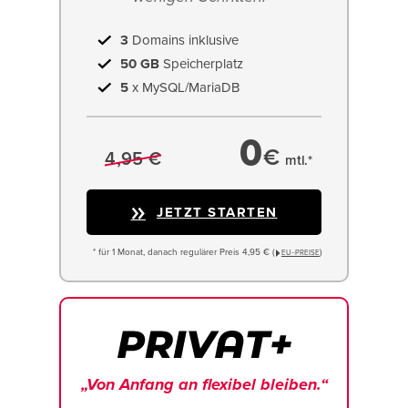
3
Domains inklusive
50 GB
Speicherplatz
5
x MySQL/MariaDB
0
€
4,95 €
mtl.*
JETZT STARTEN
* für 1 Monat, danach regulärer Preis 4,95 € (
)
EU−PREISE
„Von Anfang an flexibel bleiben.“