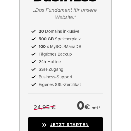
„Das Fundament für unsere 
Website.“
20
Domains inklusive
500 GB
Speicherplatz
100
x MySQL/MariaDB
Tägliches Backup
24h-Hotline
SSH-Zugang
Business-Support
Eigenes SSL‑Zertifikat
0
€
24,95 €
mtl.*
JETZT STARTEN