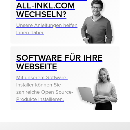
ALL‑INKL.COM
WECHSELN?
Unsere Anleitungen helfen
Ihnen dabei.
SOFTWARE FÜR IHRE
WEBSEITE
Mit unserem Software-
Installer können Sie
zahlreiche Open Source-
Produkte installieren.