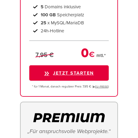
5
Domains inklusive
100 GB
Speicherplatz
25
x MySQL/MariaDB
24h-Hotline
0
€
7,95 €
mtl.*
JETZT STARTEN
* für 1 Monat, danach regulärer Preis 7,95 € (
)
EU−PREISE
„Für anspruchsvolle Webprojekte.“