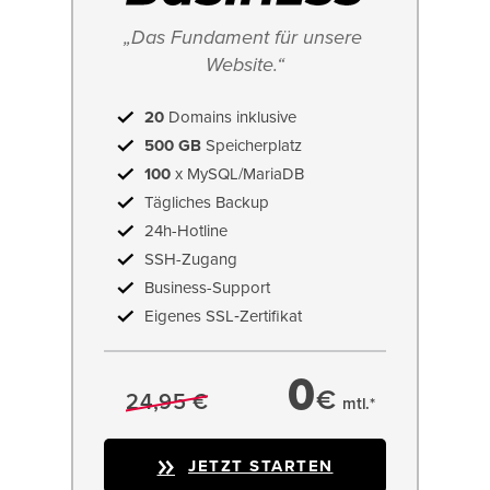
„Das Fundament für unsere 
Website.“
20
Domains inklusive
500 GB
Speicherplatz
100
x MySQL/MariaDB
Tägliches Backup
24h-Hotline
SSH-Zugang
Business-Support
Eigenes SSL‑Zertifikat
0
€
24,95 €
mtl.*
JETZT STARTEN