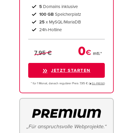
5
Domains inklusive
100 GB
Speicherplatz
25
x MySQL/MariaDB
24h-Hotline
0
€
7,95 €
mtl.*
JETZT STARTEN
* für 1 Monat, danach regulärer Preis 7,95 € (
)
EU−PREISE
„Für anspruchsvolle Webprojekte.“