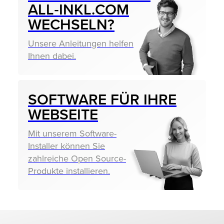
ALL‑INKL.COM
WECHSELN?
Unsere Anleitungen helfen
Ihnen dabei.
SOFTWARE FÜR IHRE
WEBSEITE
Mit unserem Software-
Installer können Sie
zahlreiche Open Source-
Produkte installieren.