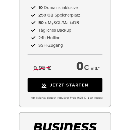
10
Domains inklusive
250 GB
Speicherplatz
50
x MySQL/MariaDB
Tägliches Backup
24h-Hotline
SSH-Zugang
0
€
9,95 €
mtl.*
JETZT STARTEN
* für 1 Monat, danach regulärer Preis 9,95 € (
)
EU−PREISE