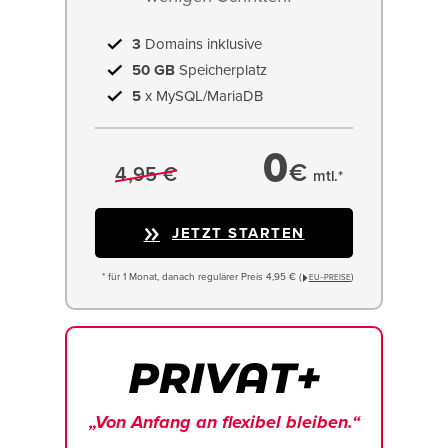
3
Domains inklusive
50 GB
Speicherplatz
5
x MySQL/MariaDB
0
€
4,95 €
mtl.*
JETZT STARTEN
* für 1 Monat, danach regulärer Preis 4,95 € (
)
EU−PREISE
„Von Anfang an flexibel bleiben.“