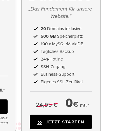
„Das Fundament für unsere 
Website.“
20
Domains inklusive
500 GB
Speicherplatz
100
x MySQL/MariaDB
Tägliches Backup
24h-Hotline
SSH-Zugang
Business-Support
Eigenes SSL‑Zertifikat
l.*
0
€
24,95 €
mtl.*
N
9,95 €
JETZT STARTEN
)
PREISE