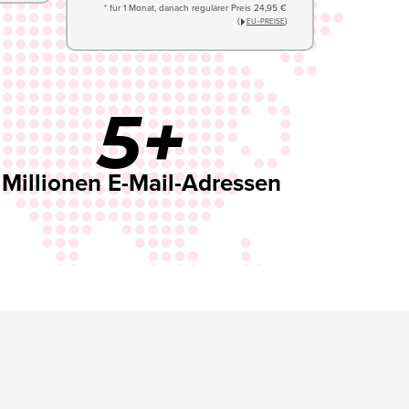
* für 1 Monat, danach regulärer Preis 24,95 €
(
)
EU−PREISE
5+
Millionen E-Mail-Adressen