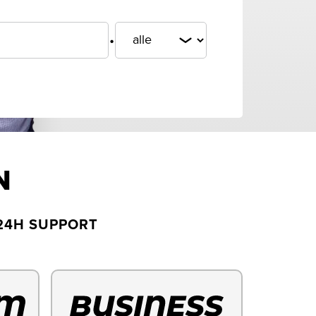
.
N
24H SUPPORT