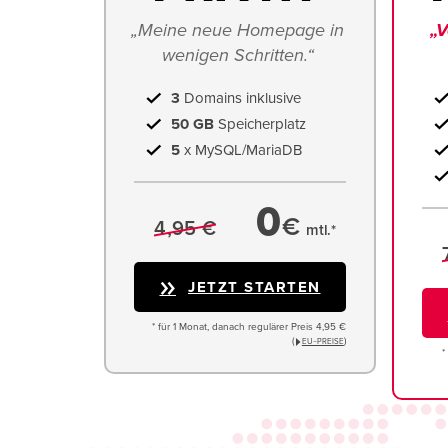
„Meine neue Homepage in 
„V
wenigen Schritten.“ 
3
Domains inklusive
50 GB
Speicherplatz
5
x MySQL/MariaDB
0
€
4,95 €
mtl.*
JETZT STARTEN
* für 1 Monat, danach regulärer Preis 4,95 €
(
)
EU−PREISE
*