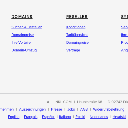
DOMAINS
RESELLER
SY
Suchen & Bestellen
Konditionen
Ser
Domainpreise
Tarifübersicht
Ihre
Ihre Vorteile
Domainpreise
Pro
Domain-Umzug
Verträge
Ang
ALL-INKL.COM
Hauptstraße 68
D-02742 Fri
rnehmen
Auszeichnungen
Presse
Jobs
AGB
Widerrufsbelehrung
English
Français
Español
Italiano
Polski
Nederlands
Hrvatski