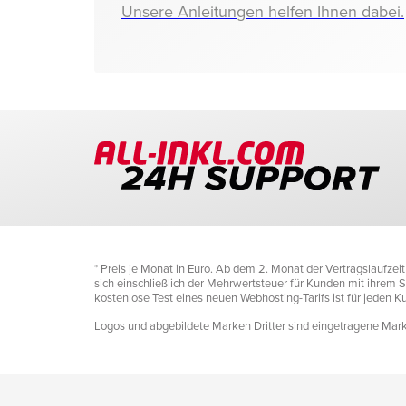
Unsere Anleitungen helfen Ihnen dabei.
* Preis je Monat in Euro. Ab dem 2. Monat der Vertragslaufze
sich einschließlich der Mehrwertsteuer für Kunden mit ihrem Si
kostenlose Test eines neuen Webhosting-Tarifs ist für jeden 
Logos und abgebildete Marken Dritter sind eingetragene Marke