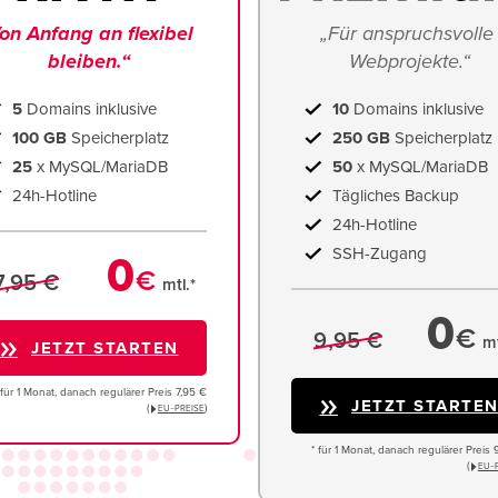
on Anfang an flexibel 
„Für anspruchsvolle 
bleiben.“
Webprojekte.“
5
Domains inklusive
10
Domains inklusive
100 GB
Speicherplatz
250 GB
Speicherplatz
25
x MySQL/MariaDB
50
x MySQL/MariaDB
24h-Hotline
Tägliches Backup
24h-Hotline
SSH-Zugang
0
€
7,95 €
mtl.*
0
€
9,95 €
mt
JETZT STARTEN
 für 1 Monat, danach regulärer Preis 7,95 €
JETZT STARTE
(
)
EU−PREISE
* für 1 Monat, danach regulärer Preis 
(
EU−