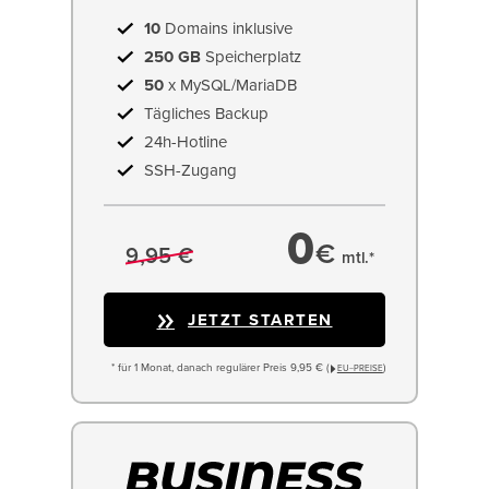
10
Domains inklusive
250 GB
Speicherplatz
50
x MySQL/MariaDB
Tägliches Backup
24h-Hotline
SSH-Zugang
0
€
9,95 €
mtl.*
JETZT STARTEN
* für 1 Monat, danach regulärer Preis 9,95 € (
)
EU−PREISE