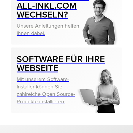
ALL‑INKL.COM
WECHSELN?
Unsere Anleitungen helfen
Ihnen dabei.
SOFTWARE FÜR IHRE
WEBSEITE
Mit unserem Software-
Installer können Sie
zahlreiche Open Source-
Produkte installieren.