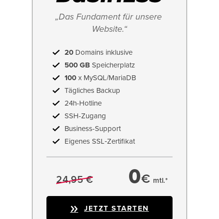
„Das Fundament für unsere 
Website.“
20
Domains inklusive
500 GB
Speicherplatz
100
x MySQL/MariaDB
Tägliches Backup
24h-Hotline
SSH-Zugang
Business-Support
Eigenes SSL‑Zertifikat
0
€
24,95 €
mtl.*
JETZT STARTEN