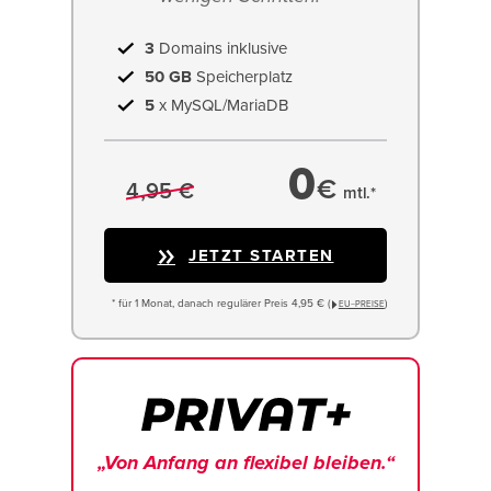
3
Domains inklusive
50 GB
Speicherplatz
5
x MySQL/MariaDB
0
€
4,95 €
mtl.*
JETZT STARTEN
* für 1 Monat, danach regulärer Preis 4,95 € (
)
EU−PREISE
„Von Anfang an flexibel bleiben.“