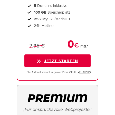
5
Domains inklusive
100 GB
Speicherplatz
25
x MySQL/MariaDB
24h-Hotline
0
€
7,95 €
mtl.*
JETZT STARTEN
* für 1 Monat, danach regulärer Preis 7,95 € (
)
EU−PREISE
„Für anspruchsvolle Webprojekte.“