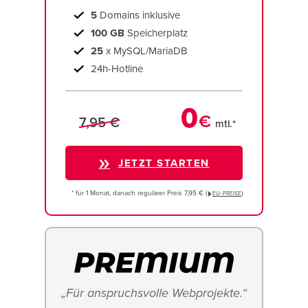
5
Domains inklusive
100 GB
Speicherplatz
25
x MySQL/MariaDB
24h-Hotline
0
€
7,95 €
mtl.*
JETZT STARTEN
* für 1 Monat, danach regulärer Preis 7,95 € (
)
EU−PREISE
„Für anspruchsvolle Webprojekte.“