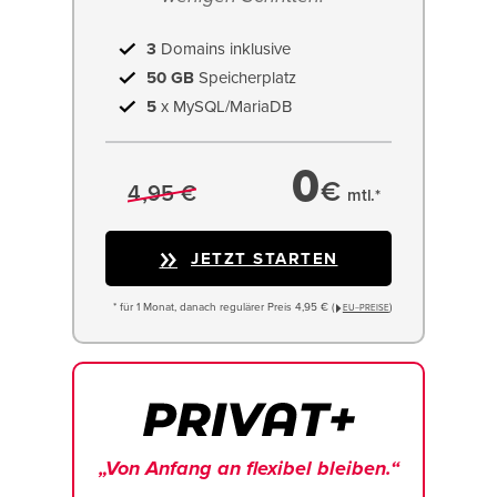
3
Domains inklusive
50 GB
Speicherplatz
5
x MySQL/MariaDB
0
€
4,95 €
mtl.*
JETZT STARTEN
* für 1 Monat, danach regulärer Preis 4,95 € (
)
EU−PREISE
„Von Anfang an flexibel bleiben.“