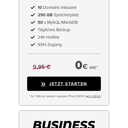
10
Domains inklusive
250 GB
Speicherplatz
50
x MySQL/MariaDB
Tägliches Backup
24h-Hotline
SSH-Zugang
0
€
9,95 €
mtl.*
JETZT STARTEN
* für 1 Monat, danach regulärer Preis 9,95 € (
)
EU−PREISE