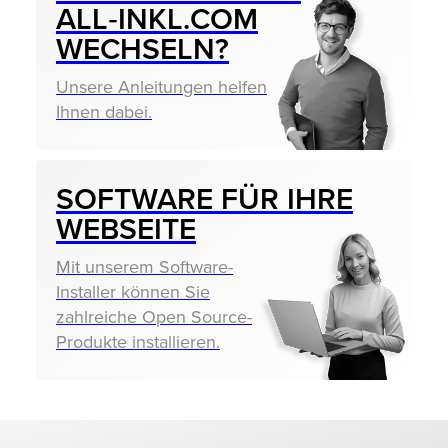
ALL‑INKL.COM
WECHSELN?
Unsere Anleitungen helfen
Ihnen dabei.
SOFTWARE FÜR IHRE
WEBSEITE
Mit unserem Software-
Installer können Sie
zahlreiche Open Source-
Produkte installieren.