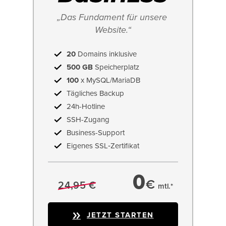
„Das Fundament für unsere 
Website.“
20
Domains inklusive
500 GB
Speicherplatz
100
x MySQL/MariaDB
Tägliches Backup
24h-Hotline
SSH-Zugang
Business-Support
Eigenes SSL‑Zertifikat
0
€
24,95 €
mtl.*
JETZT STARTEN