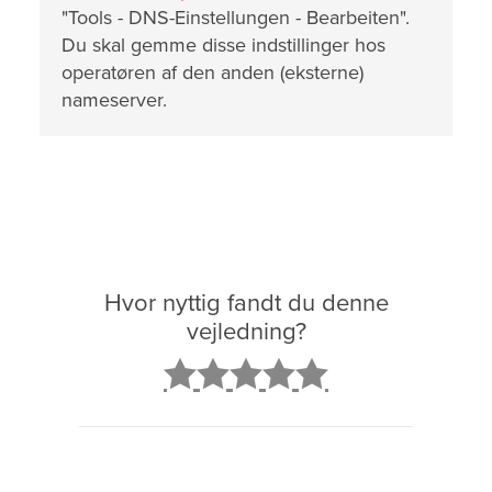
"Tools - DNS-Einstellungen - Bearbeiten".
Du skal gemme disse indstillinger hos
operatøren af den anden (eksterne)
nameserver.
Hvor nyttig fandt du denne
vejledning?
2
3
4
5