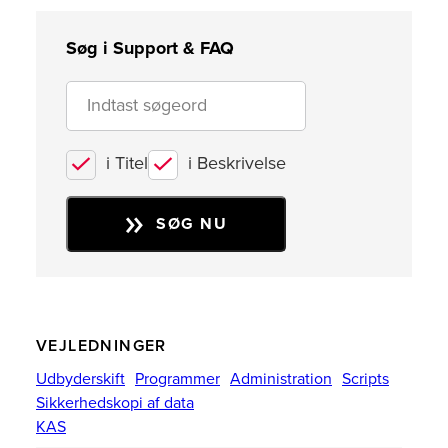
Søg i Support & FAQ
i Titel
i Beskrivelse
SØG NU
VEJLEDNINGER
Udbyderskift
Programmer
Administration
Scripts
Sikkerhedskopi af data
KAS