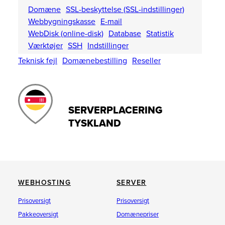
Domæne
SSL-beskyttelse (SSL-indstillinger)
Webbygningskasse
E-mail
WebDisk (online-disk)
Database
Statistik
Værktøjer
SSH
Indstillinger
Teknisk fejl
Domænebestilling
Reseller
SERVERPLACERING
TYSKLAND
WEBHOSTING
SERVER
Prisoversigt
Prisoversigt
Pakkeoversigt
Domænepriser