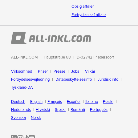
Opsig aftaler
Fortrydelse af aftale
ALL-INKL.COM
Hauptstraße 68
D-02742 Friedersdorf
Virksomhed
Priser
Presse
Jobs
Vilkår
Fortrydelsesvejledning
Databeskyttelsesinfo
Juridisk info
Tyskland-DA
Deutsch
English
Français
Español
Italiano
Polski
Nederlands
Hrvatski
Srpski
Română
Português
Svenska
Norsk