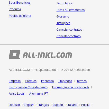
Seus Benefícios
Formulários
Produtos
Dicas & Ferramentas
Pedido de oferta
Glossário
Instruções
Cancelar contratos
Cancelar contrato
ALL-INKL.COM
Hauptstraße 68
D-02742 Friedersdorf
Empresa
Prêmios
Imprensa
Empregos
Termos
Instruções de Cancelamento
Informações de privacidade
Aviso Legal
Alemanha-PT
Deutsch
English
Français
Español
Italiano
Polski