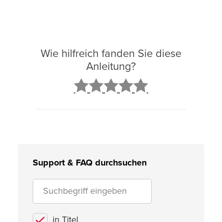
Wie hilfreich fanden Sie diese
Anleitung?
2
3
4
5
Support & FAQ durchsuchen
in Titel