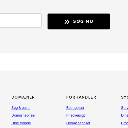
SØG NU
DOMÆNER
FORHANDLER
SY
Søg & bestil
Betingelser
Ser
Domænepriser
Prisoversigt
Dine
Dine fordele
Domænepriser
Pro