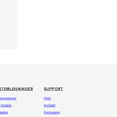
STEMLØSNINGER
SUPPORT
versystemer
FAQ
 fordele
Kontakt
dukter
Formularer