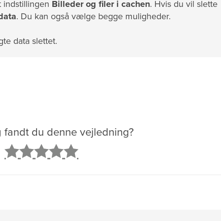
indstillingen
Billeder og filer i cachen
. Hvis du vil slette
data
. Du kan også vælge begge muligheder.
gte data slettet.
g fandt du denne vejledning?
2
3
4
5