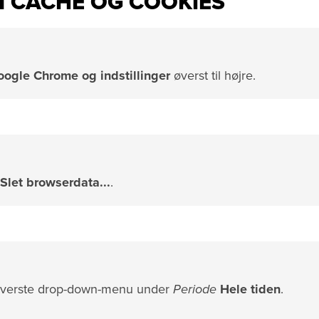
 CACHE OG COOKIES
Google Chrome
og indstillinger
øverst til højre.
Slet browserdata...
.
n øverste drop-down-menu under
Periode
Hele tiden
.