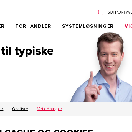
SUPPORT@AL
ER
FORHANDLER
SYSTEMLØSNINGER
VI
 til typiske
er
Ordliste
Vejledninger