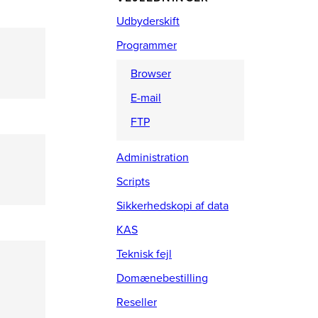
Udbyderskift
Programmer
Browser
E-mail
FTP
Administration
Scripts
Sikkerhedskopi af data
KAS
Teknisk fejl
Domænebestilling
Reseller