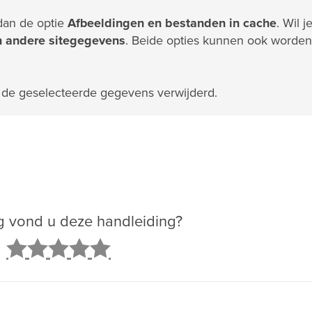
dan de optie
Afbeeldingen en bestanden in cache
. Wil j
n andere sitegegevens
. Beide opties kunnen ook worden
 de geselecteerde gegevens verwijderd.
g vond u deze handleiding?
2
3
4
5