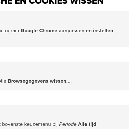
HE EN COOKIES WISSEN
pictogram
Google Chrome aanpassen
en instellen
tie
Browsegegevens wissen...
.
het bovenste keuzemenu bij
Periode
Alle tijd
.