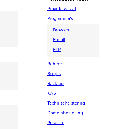
Providerwissel
Programma's
Browser
E-mail
FTP
Beheer
Scripts
Back-up
KAS
Technische storing
Domeinbestelling
Reseller