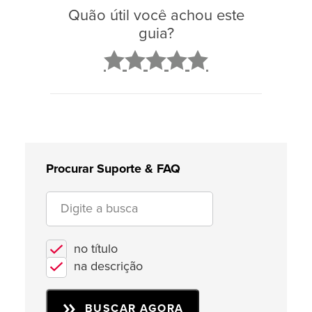
Quão útil você achou este
guia?
2
3
4
5
Procurar Suporte & FAQ
no título
na descrição
BUSCAR AGORA