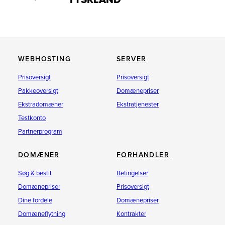
TYSKLAND
WEBHOSTING
SERVER
Prisoversigt
Prisoversigt
Pakkeoversigt
Domænepriser
Ekstradomæner
Ekstratjenester
Testkonto
Partnerprogram
DOMÆNER
FORHANDLER
Søg & bestil
Betingelser
Domænepriser
Prisoversigt
Dine fordele
Domænepriser
Domæneflytning
Kontrakter