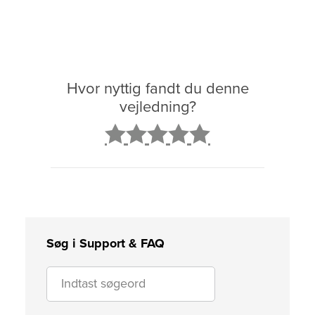
Hvor nyttig fandt du denne
vejledning?
2
3
4
5
Søg i Support & FAQ