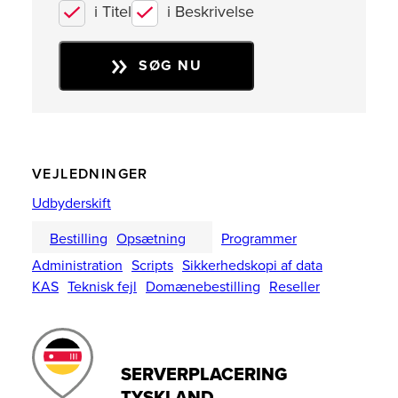
i Titel
i Beskrivelse
SØG NU
VEJLEDNINGER
Udbyderskift
Bestilling
Opsætning
Programmer
Administration
Scripts
Sikkerhedskopi af data
KAS
Teknisk fejl
Domænebestilling
Reseller
SERVERPLACERING