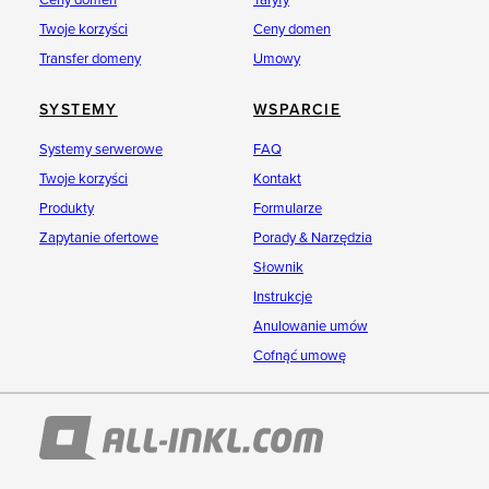
Ceny domen
Taryfy
Twoje korzyści
Ceny domen
Transfer domeny
Umowy
SYSTEMY
WSPARCIE
Systemy serwerowe
FAQ
Twoje korzyści
Kontakt
Produkty
Formularze
Zapytanie ofertowe
Porady & Narzędzia
Słownik
Instrukcje
Anulowanie umów
Cofnąć umowę