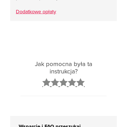
Dodatkowe opłaty
Jak pomocna była ta
instrukcja?
2
3
4
5
Wsparcie i FAQ przeszukaj