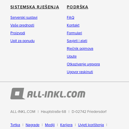
SISTEMSKA RJEŠENJA
PODRŠKA
Serverski sustavi
FAQ
Vaše prednosti
Kontakt
Proizvodi
Formulari
Upit za ponudu
Savjeti i alati
Rječnik pojmova
Upute
Otkazivanje ugovora
Ugovor raskinuti
ALL-INKL.COM
Hauptstraße 68
D-02742 Friedersdorf
Tvrtka
Nagrade
Mediji
Karijera
Uvjeti korištenja