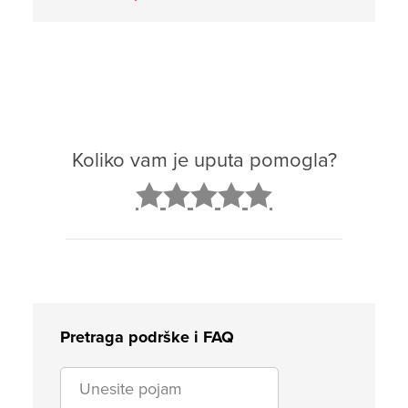
Koliko vam je uputa pomogla?
2
3
4
5
Pretraga podrške i FAQ