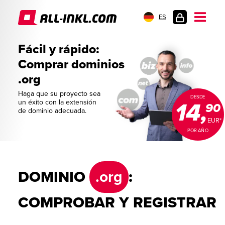
ES
INICIO
DE
Fácil y rápido:
SESIÓN
Comprar dominios
.org
Haga que su proyecto sea
DESDE
un éxito con la extensión
14,
90
de dominio adecuada.
EUR*
POR AÑO
DOMINIO
.org
:
COMPROBAR Y REGISTRAR