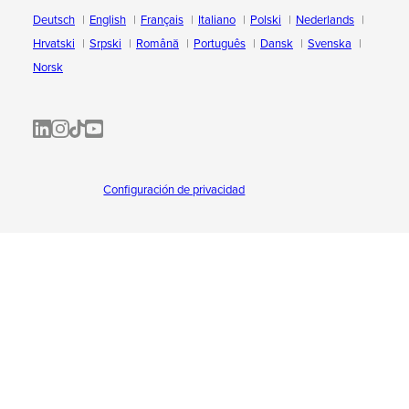
Deutsch
English
Français
Italiano
Polski
Nederlands
Hrvatski
Srpski
Română
Português
Dansk
Svenska
Norsk
ALL-INKL.COM | LinkedIn
ALL-INKL.COM • Instagram photos and videos
ALL-INKL.COM | TikTok
ALLINKL.COM - YouTube
Configuración de privacidad