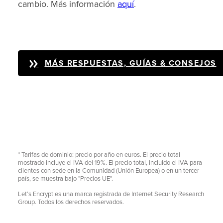
cambio. Más información
aquí
.
MÁS RESPUESTAS, GUÍAS & CONSEJOS
* Tarifas de dominio: precio por año en euros. El precio total
mostrado incluye el IVA del 19%. El precio total, incluido el IVA para
clientes con sede en la Comunidad (Unión Europea) o en un tercer
país, se muestra bajo "Precios UE".
Let’s Encrypt es una marca registrada de Internet Security Research
Group. Todos los derechos reservados.