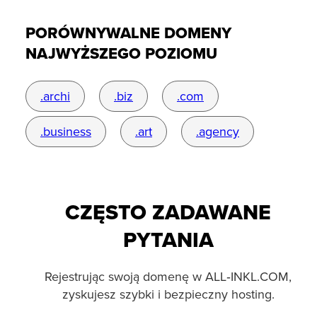
PORÓWNYWALNE DOMENY
NAJWYŻSZEGO POZIOMU
.archi
.biz
.com
.business
.art
.agency
CZĘSTO ZADAWANE
PYTANIA
Rejestrując swoją domenę w ALL‑INKL.COM,
zyskujesz szybki i bezpieczny hosting.