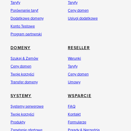
Taryfy
Taryfy
Porównanie taryf
Ceny domen
Dodatkowe domeny
Usługi dodatkowe
Konto Testowe
Program partnerski
DOMENY
RESELLER
Szukaj & Zamów
Warunki
Ceny domen
Taryfy
Twoje korzyści
Ceny domen
Transfer domeny
Umowy
SYSTEMY
WSPARCIE
Systemy serwerowe
FAQ
Twoje korzyści
Kontakt
Produkty
Formularze
Zapytanie ofertowe
Porady & Narzędzia