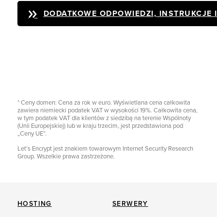
DODATKOWE ODPOWIEDZI, INSTRUKCJE 
* Ceny domen: Cena za rok w euro. Wyświetlana cena całkowita
zawiera niemiecki podatek VAT w wysokości 19%. Całkowita cena,
w tym podatek VAT dla klientów z siedzibą na terenie Wspólnoty
(Unii Europejskiej) lub w kraju trzecim, jest przedstawiona pod
„Ceny UE”.
Let’s Encrypt jest znakiem towarowym Internet Security Research
Group. Wszelkie prawa zastrzeżone.
HOSTING
SERWERY