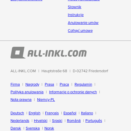
Słownik
Instrukcje
Anulowanie umów
Cofnąć umowę
ALL-INKL.COM
Hauptstraße 68
D-02742 Friedersdorf
Firma
Nagrody
Prasa
Praca
Regulamin
Polityka anulowania
Informacje o ochronie danych
Nota prawna
Niemcy-PL
Deutsch
English
Français
Español
Italiano
Nederlands
Hrvatski
Srpski
Română
Português
Dansk
Svenska
Norsk