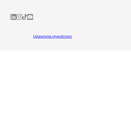
ALL-INKL.COM | LinkedIn
ALL-INKL.COM • Instagram photos and videos
ALL-INKL.COM | TikTok
ALLINKL.COM - YouTube
Ustawienia prywatności