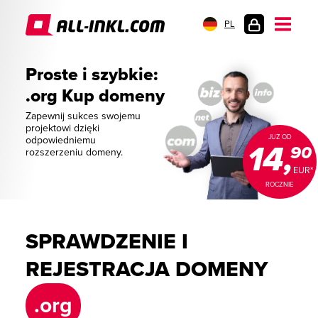
PL
LOGOWANIE
Proste i szybkie:
.org Kup domeny
Zapewnij sukces swojemu
projektowi dzięki
JUŻ OD
odpowiedniemu
14,
90
rozszerzeniu domeny.
EUR*
ROCZNIE
SPRAWDZENIE I
REJESTRACJA DOMENY
.org