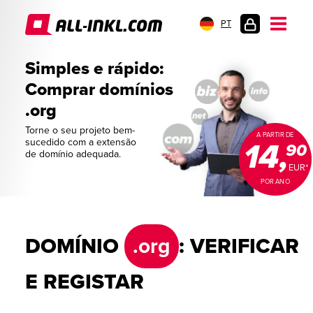
PT
LOGIN
DO
Simples e rápido:
CLIENTE
Comprar domínios
.org
Torne o seu projeto bem-
A PARTIR DE
sucedido com a extensão
14,
90
de domínio adequada.
EUR*
POR ANO
DOMÍNIO
.org
: VERIFICAR
E REGISTAR