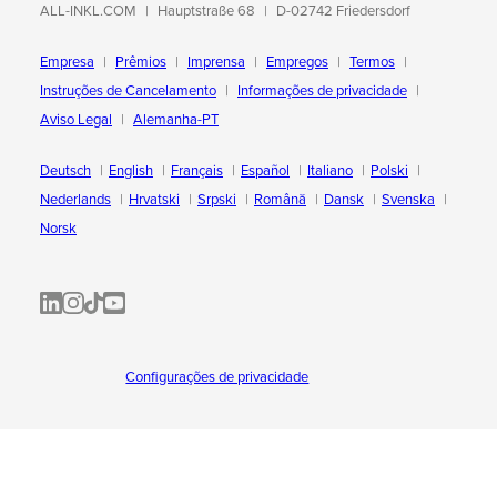
ALL-INKL.COM
Hauptstraße 68
D-02742 Friedersdorf
Empresa
Prêmios
Imprensa
Empregos
Termos
Instruções de Cancelamento
Informações de privacidade
Aviso Legal
Alemanha-PT
Deutsch
English
Français
Español
Italiano
Polski
Nederlands
Hrvatski
Srpski
Română
Dansk
Svenska
Norsk
ALL-INKL.COM | LinkedIn
ALL-INKL.COM • Instagram photos and videos
ALL-INKL.COM | TikTok
ALLINKL.COM - YouTube
Configurações de privacidade