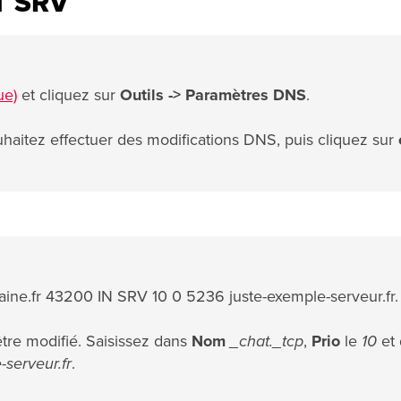
T SRV
ue)
et cliquez sur
Outils ->
Paramètres DNS
.
haitez effectuer des modifications DNS, puis cliquez sur
ine.fr 43200 IN SRV 10 0 5236 juste-exemple-serveur.fr.
tre modifié. Saisissez dans
Nom
_chat._tcp
,
Prio
le
10
et 
serveur.fr
.