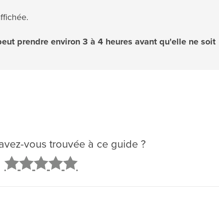
affichée.
peut prendre environ 3 à 4 heures avant qu'elle ne soit
é avez-vous trouvée à ce guide ?
2
3
4
5