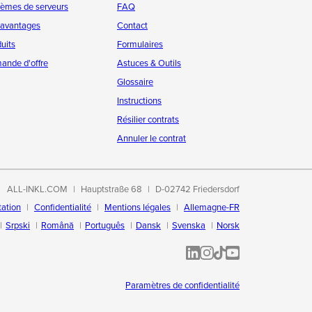
tèmes de serveurs
FAQ
 avantages
Contact
uits
Formulaires
ande d'offre
Astuces & Outils
Glossaire
Instructions
Résilier contrats
Annuler le contrat
ALL-INKL.COM
Hauptstraße 68
D-02742 Friedersdorf
tation
Confidentialité
Mentions légales
Allemagne-FR
Srpski
Română
Português
Dansk
Svenska
Norsk
ALL-INKL.COM | LinkedIn
ALL-INKL.COM • Instagram p
ALL-INKL.COM | TikTok
ALLINKL.COM - YouT
Paramètres de confidentialité