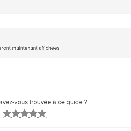
ront maintenant affichées.
é avez-vous trouvée à ce guide ?
2
3
4
5