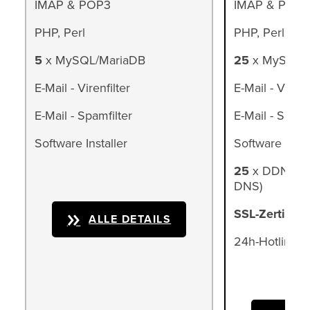
IMAP & POP3
IMAP & POP3
PHP, Perl
PHP, Perl
5
x MySQL/MariaDB
25
x MySQL/
E-Mail - Virenfilter
E-Mail - Virenfi
E-Mail - Spamfilter
E-Mail - Spamf
Software Installer
Software Insta
25
x DDNS (d
DNS)
SSL-Zertifika
ALLE DETAILS
24h-Hotline