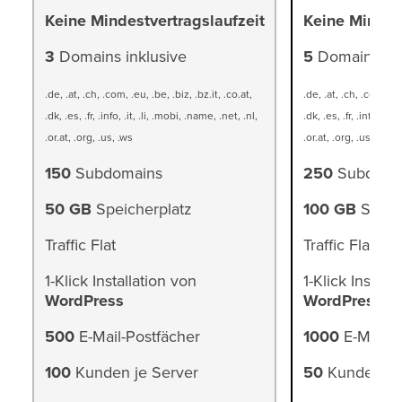
Keine Mindestvertragslaufzeit
Keine Mindest
3
Domains inklusive
5
Domains ink
.de, .at, .ch, .com, .eu, .be, .biz, .bz.it, .co.at,
.de, .at, .ch, .com, .eu
.dk, .es, .fr, .info, .it, .li, .mobi, .name, .net, .nl,
.dk, .es, .fr, .info, .it,
.or.at, .org, .us, .ws
.or.at, .org, .us, .ws
150
Subdomains
250
Subdoma
50 GB
Speicherplatz
100 GB
Speic
Traffic Flat
Traffic Flat
1-Klick Installation von
1-Klick Install
WordPress
WordPress
500
E-Mail-Postfächer
1000
E-Mail-P
100
Kunden je Server
50
Kunden je