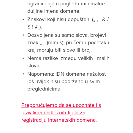
ograničenja u pogledu minimalne
duljine imena domene.
Znakovi koji nisu dopušteni („ , . & /
$ ! # ).
Dozvoljena su samo slova, brojevi i
znak „-„ (minus), pri čemu početak i
kraj moraju biti slovo ili broj.
Nema razlike između velikih i malih
slova.
Napomena: IDN domene nažalost
još uvijek nisu podržane u svim
preglednicima.
Preporučujemo da se upoznate i s
pravilima nadležnih tijela za
registraciju internetskih domena.