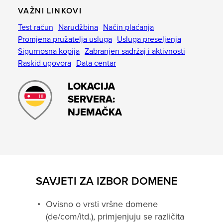
VAŽNI LINKOVI
Test račun
Narudžbina
Način plaćanja
Promjena pružatelja usluga
Usluga preseljenja
Sigurnosna kopija
Zabranjen sadržaj i aktivnosti
Raskid ugovora
Data centar
LOKACIJA
SERVERA:
NJEMAČKA
SAVJETI ZA IZBOR DOMENE
Ovisno o vrsti vršne domene
(de/com/itd.), primjenjuju se različita