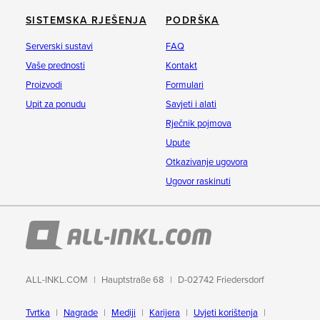
SISTEMSKA RJEŠENJA
PODRŠKA
Serverski sustavi
FAQ
Vaše prednosti
Kontakt
Proizvodi
Formulari
Upit za ponudu
Savjeti i alati
Rječnik pojmova
Upute
Otkazivanje ugovora
Ugovor raskinuti
ALL-INKL.COM
Hauptstraße 68
D-02742 Friedersdorf
Tvrtka
Nagrade
Mediji
Karijera
Uvjeti korištenja