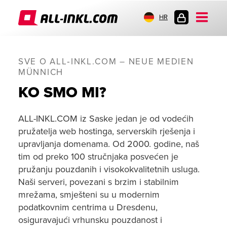
HR
PRIJAVA
SVE O ALL‑INKL.COM – NEUE MEDIEN
MÜNNICH
KO SMO MI?
ALL-INKL.COM iz Saske jedan je od vodećih
pružatelja web hostinga, serverskih rješenja i
upravljanja domenama. Od 2000. godine, naš
tim od preko 100 stručnjaka posvećen je
pružanju pouzdanih i visokokvalitetnih usluga.
Naši serveri, povezani s brzim i stabilnim
mrežama, smješteni su u modernim
podatkovnim centrima u Dresdenu,
osiguravajući vrhunsku pouzdanost i