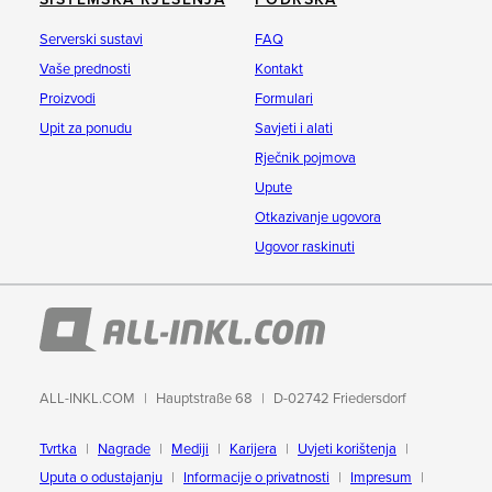
Serverski sustavi
FAQ
Vaše prednosti
Kontakt
Proizvodi
Formulari
Upit za ponudu
Savjeti i alati
Rječnik pojmova
Upute
Otkazivanje ugovora
Ugovor raskinuti
ALL-INKL.COM
Hauptstraße 68
D-02742 Friedersdorf
Tvrtka
Nagrade
Mediji
Karijera
Uvjeti korištenja
Uputa o odustajanju
Informacije o privatnosti
Impresum