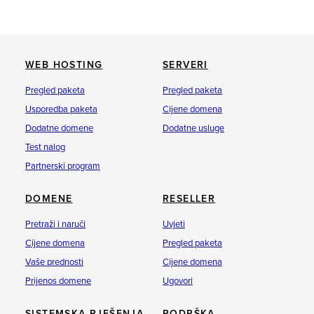
WEB HOSTING
SERVERI
Pregled paketa
Pregled paketa
Usporedba paketa
Cijene domena
Dodatne domene
Dodatne usluge
Test nalog
Partnerski program
DOMENE
RESELLER
Pretraži i naruči
Uvjeti
Cijene domena
Pregled paketa
Vaše prednosti
Cijene domena
Prijenos domene
Ugovori
SISTEMSKA RJEŠENJA
PODRŠKA