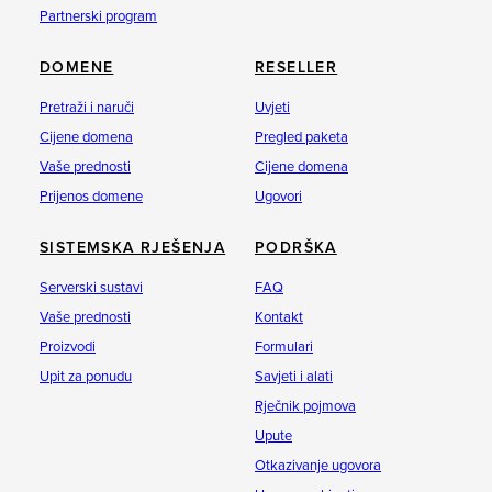
Partnerski program
DOMENE
RESELLER
Pretraži i naruči
Uvjeti
Cijene domena
Pregled paketa
Vaše prednosti
Cijene domena
Prijenos domene
Ugovori
SISTEMSKA RJEŠENJA
PODRŠKA
Serverski sustavi
FAQ
Vaše prednosti
Kontakt
Proizvodi
Formulari
Upit za ponudu
Savjeti i alati
Rječnik pojmova
Upute
Otkazivanje ugovora