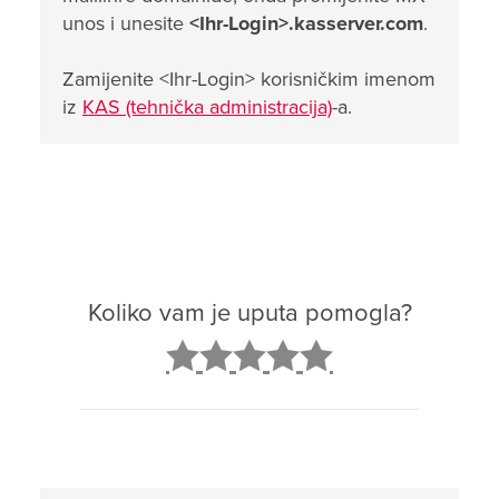
unos i unesite
<Ihr-Login>.kasserver.com
.
Zamijenite <Ihr-Login> korisničkim imenom
iz
KAS (tehnička administracija)
-a.
Koliko vam je uputa pomogla?
2
3
4
5