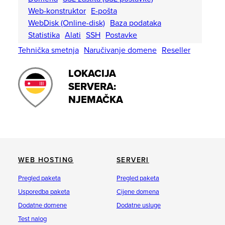
Web-konstruktor
E-pošta
WebDisk (Online-disk)
Baza podataka
Statistika
Alati
SSH
Postavke
Tehnička smetnja
Naručivanje domene
Reseller
LOKACIJA
SERVERA:
NJEMAČKA
WEB HOSTING
SERVERI
Pregled paketa
Pregled paketa
Usporedba paketa
Cijene domena
Dodatne domene
Dodatne usluge
Test nalog