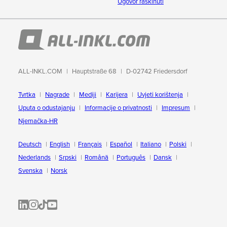
Ugovor raskinuti
ALL-INKL.COM
Hauptstraße 68
D-02742 Friedersdorf
Tvrtka
Nagrade
Mediji
Karijera
Uvjeti korištenja
Uputa o odustajanju
Informacije o privatnosti
Impresum
Njemačka-HR
Deutsch
English
Français
Español
Italiano
Polski
Nederlands
Srpski
Română
Português
Dansk
Svenska
Norsk
ALL-INKL.COM | LinkedIn
ALL-INKL.COM • Instagram photos and videos
ALL-INKL.COM | TikTok
ALLINKL.COM - YouTube