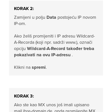
KORAK 2:
Zamijeni u polju
Data
postojeću IP novom
IP-om.
Ako želiš promijeniti i IP adresu Wildcard-
A-Recorda (koji npr. sadrži www.), označi
opciju
Wildcard-A-Record također treba
pokazivati na ovu IP-adresu
.
Klikni na
spremi
.
KORAK 3:
Ako ste kao MX unos još imali upisano
mail.ihre-domain.de, onda promijenite MX