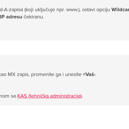
-A-zapisa (koji uključuje npr. www.), ostavi opciju
Wildca
 IP adresu
čekiranu.
kao MX zapis, promenite ga i unesite
<Vaš-
menom sa
KAS (tehnička administracija)
.