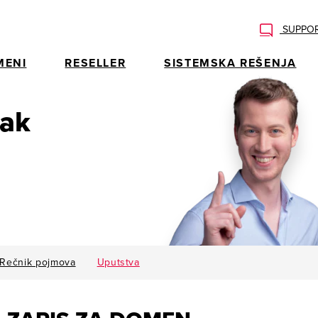
SUPPOR
MENI
RESELLER
SISTEMSKA REŠENJA
rak
Rečnik pojmova
Uputstva