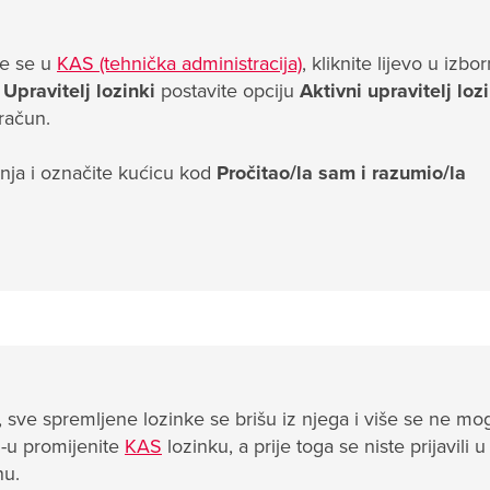
ite se u
KAS (tehnička administracija)
, kliknite lijevo u izbo
d
Upravitelj lozinki
postavite opciju
Aktivni upravitelj loz
račun.
enja i označite kućicu kod
Pročitao/la sam i razumio/la
i, sve spremljene lozinke se brišu iz njega i više se ne mo
S-u promijenite
KAS
lozinku, a prije toga se niste prijavili 
nu.