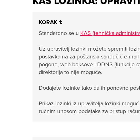
KAS LOZINKA: UPRAVIT
KORAK 1:
Standardno se u
KAS (tehnička administra
Uz upravitelj lozinki možete spremiti lo
postavkama za poštanski sandučić e-mail n
pogone, web-boksove i DDNS (funkcije ovise
direktorija to nije moguće.
Dodajete lozinke tako da ih ponovno postav
Prikaz lozinki iz upravitelja lozinki mogu
ručnim unosom podataka za pristup raču