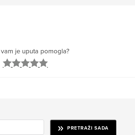
o vam je uputa pomogla?
2
3
4
5
PRETRAŽI SADA