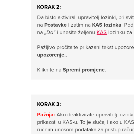
KORAK 2:
Da biste aktivirali upravitelj lozinki, prijav
na
Postavke
i zatim na
KAS lozinka
. Po
na
„Da“
i unesite željenu
KAS
lozinku za 
Pažljivo pročitajte prikazani tekst upozor
upozorenje.
.
Kliknite na
Spremi promjene
.
KORAK 3:
Pažnja:
Ako deaktivirate upravitelj lozink
prikazati u KAS-u. To je slučaj i ako u KA
ručnim unosom podataka za pristup raču