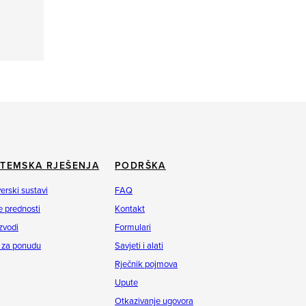
STEMSKA RJEŠENJA
PODRŠKA
erski sustavi
FAQ
 prednosti
Kontakt
zvodi
Formulari
 za ponudu
Savjeti i alati
Rječnik pojmova
Upute
Otkazivanje ugovora