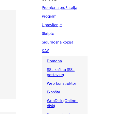
Promjena pružatelja
Programi
Upravljanje
Skripte
Sigurnosna kopija
KAS
Domena
SSL zaštita (SSL
postavke)
Web-konstruktor
i
E-pošta
WebDisk (Online-
disk)