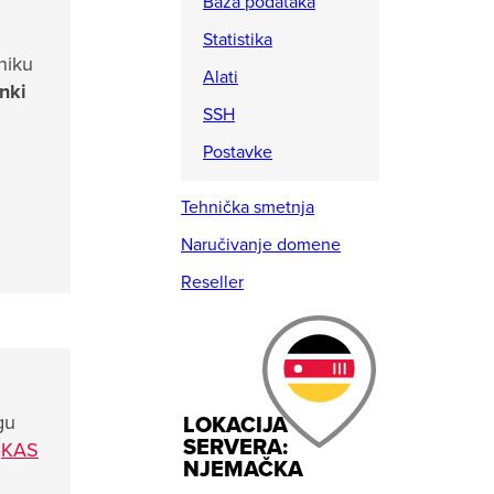
Baza podataka
Statistika
rniku
Alati
inki
SSH
Postavke
Tehnička smetnja
Naručivanje domene
Reseller
gu
LOKACIJA
SERVERA:
u
KAS
NJEMAČKA