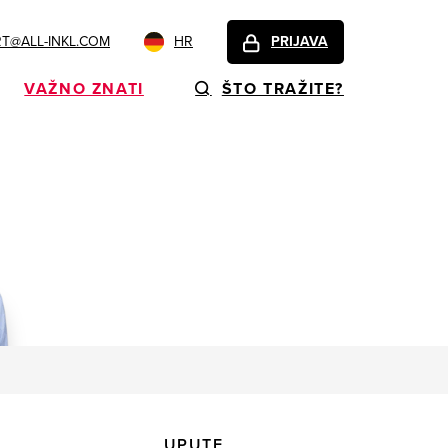
T@ALL-INKL.COM
HR
PRIJAVA
VAŽNO ZNATI
ŠTO TRAŽITE?
UPUTE