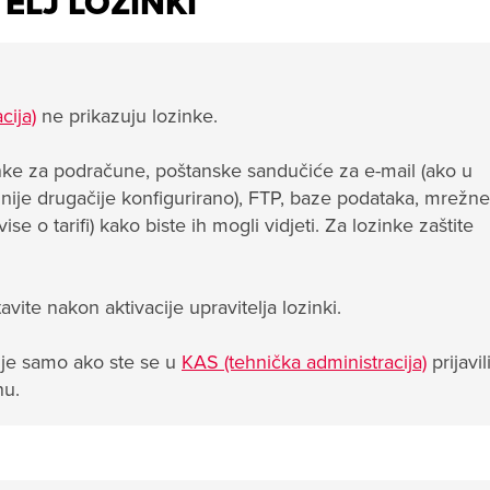
ELJ LOZINKI
cija)
ne prikazuju lozinke.
zinke za podračune, poštanske sandučiće za e-mail
(ako u
ije drugačije konfigurirano)
, FTP, baze podataka, mrežne
 o tarifi) kako biste ih mogli vidjeti. Za lozinke zaštite
ite nakon aktivacije upravitelja lozinki.
ć je samo ako ste se u
KAS (tehnička administracija)
prijavil
nu.