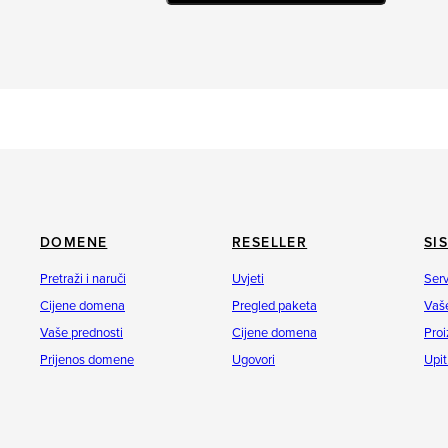
DOMENE
RESELLER
SI
Pretraži i naruči
Uvjeti
Serv
Cijene domena
Pregled paketa
Vaše
Vaše prednosti
Cijene domena
Proi
Prijenos domene
Ugovori
Upit