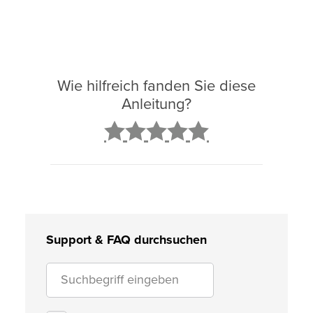
Wie hilfreich fanden Sie diese
Anleitung?
2
3
4
5
Support & FAQ durchsuchen