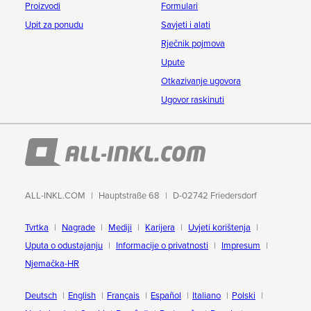
Proizvodi
Formulari
Upit za ponudu
Savjeti i alati
Rječnik pojmova
Upute
Otkazivanje ugovora
Ugovor raskinuti
ALL-INKL.COM
Hauptstraße 68
D-02742 Friedersdorf
Tvrtka
Nagrade
Mediji
Karijera
Uvjeti korištenja
Uputa o odustajanju
Informacije o privatnosti
Impresum
Njemačka-HR
Deutsch
English
Français
Español
Italiano
Polski