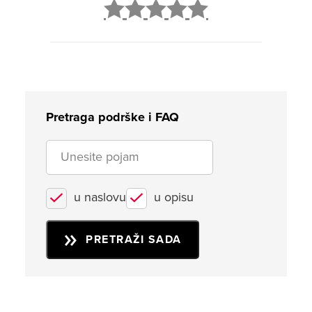
2
3
4
5
Pretraga podrške i FAQ
u naslovu
u opisu
PRETRAŽI SADA