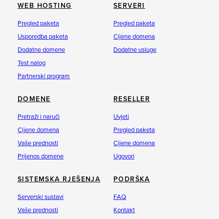
WEB HOSTING
SERVERI
Pregled paketa
Pregled paketa
Usporedba paketa
Cijene domena
Dodatne domene
Dodatne usluge
Test nalog
Partnerski program
DOMENE
RESELLER
Pretraži i naruči
Uvjeti
Cijene domena
Pregled paketa
Vaše prednosti
Cijene domena
Prijenos domene
Ugovori
SISTEMSKA RJEŠENJA
PODRŠKA
Serverski sustavi
FAQ
Vaše prednosti
Kontakt