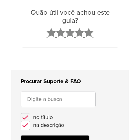
Quão útil você achou este
guia?
2
3
4
5
Procurar Suporte & FAQ
no título
na descrição