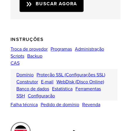
BUSCAR AGORA
INSTRUÇÕES
Troca de provedor
Programas
Administração
Scripts
Backup
CAS
Domínio
Proteção SSL (Configurações SSL)
Construtor
E-mail
WebDisk (Disco Online)
Banco de dados
Estatística
Ferramentas
SSH
Configuração
Falha técnica
Pedido de domínio
Revenda