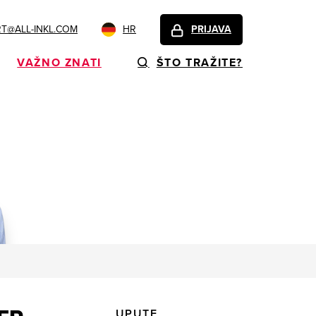
T@ALL-INKL.COM
HR
PRIJAVA
VAŽNO ZNATI
ŠTO TRAŽITE?
UPUTE