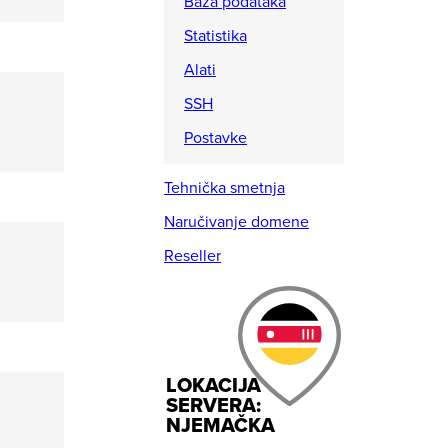
Baza podataka
Statistika
Alati
SSH
Postavke
Tehnička smetnja
Naručivanje domene
Reseller
LOKACIJA
SERVERA:
NJEMAČKA