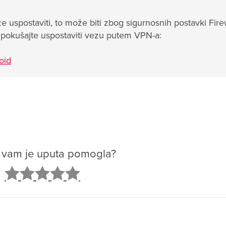
spostaviti, to može biti zbog sigurnosnih postavki Firew
ju pokušajte uspostaviti vezu putem VPN-a:
oid
o vam je uputa pomogla?
2
3
4
5