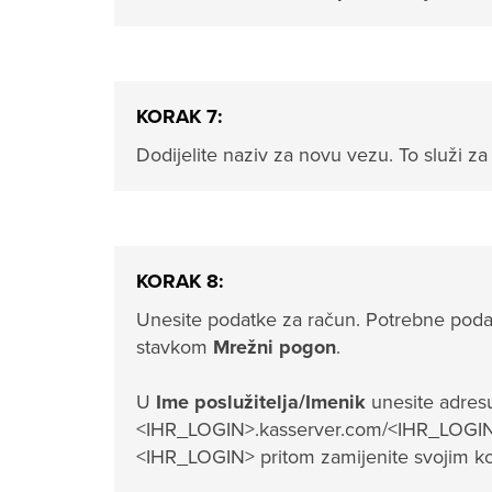
KORAK 7:
Dodijelite naziv za novu vezu. To služi z
KORAK 8:
Unesite podatke za račun. Potrebne podat
stavkom
Mrežni pogon
.
U
Ime poslužitelja/Imenik
unesite adresu
<IHR_LOGIN>.kasserver.com/<IHR_LOGIN
<IHR_LOGIN> pritom zamijenite svojim k