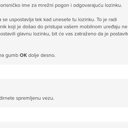
orisničko ime za mrežni pogon i odgovarajuću lozinku.
 se uspostavlja tek kad unesete tu lozinku. To je radi
isnik koji je došao do pristupa vašem mobilnom uređaju ne
postavili glavnu lozinku, bit će vas zatraženo da je postavit
m na gumb
OK
dolje desno.
dirnete spremljenu vezu.