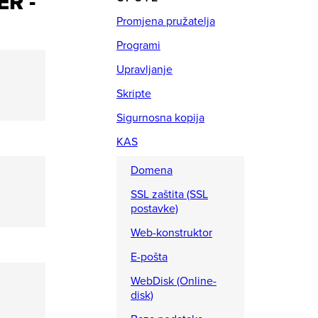
R -
Promjena pružatelja
Programi
Upravljanje
Skripte
Sigurnosna kopija
KAS
Domena
SSL zaštita (SSL
postavke)
Web-konstruktor
E-pošta
WebDisk (Online-
disk)