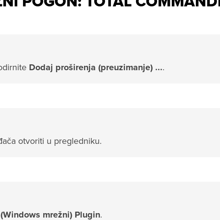
NI POGON: TOTAL COMMANDE
odirnite
Dodaj proširenja (preuzimanje) ...
.
đača otvoriti u pregledniku.
(Windows mrežni) Plugin
.