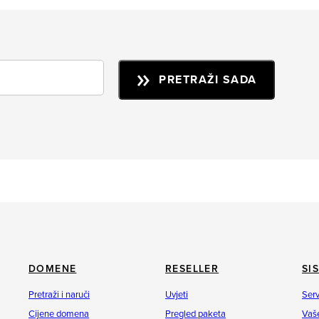
PRETRAŽI SADA
DOMENE
RESELLER
SI
Pretraži i naruči
Uvjeti
Serv
Cijene domena
Pregled paketa
Vaše