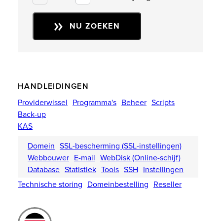
NU ZOEKEN
HANDLEIDINGEN
Providerwissel
Programma's
Beheer
Scripts
Back-up
KAS
Domein
SSL-bescherming (SSL-instellingen)
Webbouwer
E-mail
WebDisk (Online-schijf)
Database
Statistiek
Tools
SSH
Instellingen
Technische storing
Domeinbestelling
Reseller