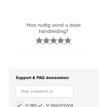
Hoe nuttig vond u deze
handleiding?
2
3
4
5
Support & FAQ doorzoeken
in titel
in beschrijving