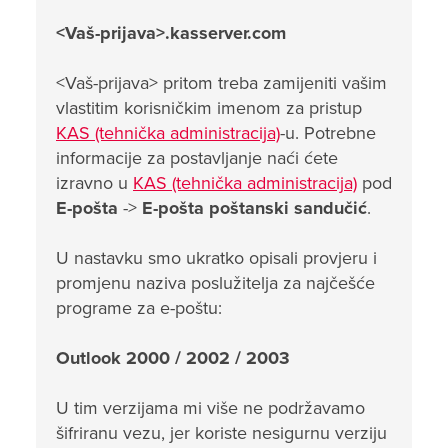
<Vaš-prijava>.kasserver.com
<Vaš-prijava> pritom treba zamijeniti vašim
vlastitim korisničkim imenom za pristup
KAS (tehnička administracija)
-u. Potrebne
informacije za postavljanje naći ćete
izravno u
KAS (tehnička administracija)
pod
E-pošta
->
E-pošta poštanski sandučić
.
U nastavku smo ukratko opisali provjeru i
promjenu naziva poslužitelja za najčešće
programe za e-poštu:
Outlook 2000 / 2002 / 2003
U tim verzijama mi više ne podržavamo
šifriranu vezu, jer koriste nesigurnu verziju