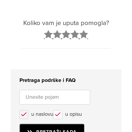
Koliko vam je uputa pomogla?
2
3
4
5
Pretraga podrške i FAQ
u naslovu
u opisu