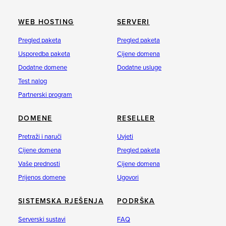
WEB HOSTING
SERVERI
Pregled paketa
Pregled paketa
Usporedba paketa
Cijene domena
Dodatne domene
Dodatne usluge
Test nalog
Partnerski program
DOMENE
RESELLER
Pretraži i naruči
Uvjeti
Cijene domena
Pregled paketa
Vaše prednosti
Cijene domena
Prijenos domene
Ugovori
SISTEMSKA RJEŠENJA
PODRŠKA
Serverski sustavi
FAQ