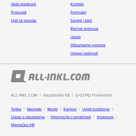
Vaše prednosti
Kontakt
Proizvodi
Formulari
Upit za ponudu
Savjeti i alati
Rječnik pojmova
Upute
Otkazivanje ugovora
Ugovor raskinuti
ALL-INKL.COM
Hauptstraße 68
D-02742 Friedersdorf
Tvrtka
Nagrade
Mediji
Karijera
Uvjeti korištenja
Uputa o odustajanju
Informacije o privatnosti
Impresum
Njemačka-HR