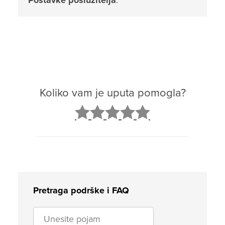
Postavke poslužitelja
.
Koliko vam je uputa pomogla?
2
3
4
5
Pretraga podrške i FAQ