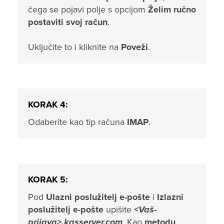
čega se pojavi polje s opcijom
Želim ručno
postaviti svoj račun
.
Uključite to i kliknite na
Poveži
.
KORAK 4:
Odaberite kao tip računa
IMAP
.
KORAK 5:
Pod
Ulazni poslužitelj e-pošte
i
Izlazni
poslužitelj e-pošte
upišite
<Vaš-
prijava>.kasserver.com
. Kao
metodu