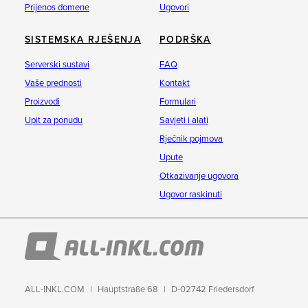
Prijenos domene
Ugovori
SISTEMSKA RJEŠENJA
PODRŠKA
Serverski sustavi
FAQ
Vaše prednosti
Kontakt
Proizvodi
Formulari
Upit za ponudu
Savjeti i alati
Rječnik pojmova
Upute
Otkazivanje ugovora
Ugovor raskinuti
ALL-INKL.COM
Hauptstraße 68
D-02742 Friedersdorf