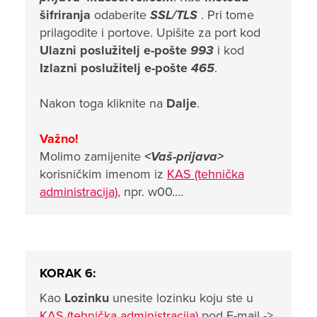
šifriranja
odaberite
SSL/TLS
. Pri tome
prilagodite i portove. Upišite za port kod
Ulazni poslužitelj e-pošte
993
i kod
Izlazni poslužitelj e-pošte
465
.
Nakon toga kliknite na
Dalje
.
Važno!
Molimo zamijenite
<Vaš-prijava>
korisničkim imenom iz
KAS (tehnička
administracija)
, npr. w00....
KORAK 6:
Kao
Lozinku
unesite lozinku koju ste u
KAS (tehnička administracija)
pod E-mail ->