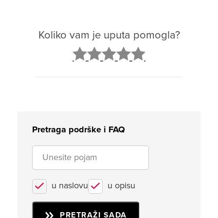
Koliko vam je uputa pomogla?
2
3
4
5
Pretraga podrške i FAQ
u naslovu
u opisu
PRETRAŽI SADA