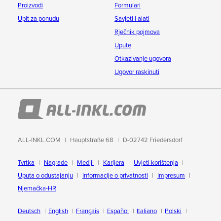
Proizvodi
Formulari
Upit za ponudu
Savjeti i alati
Rječnik pojmova
Upute
Otkazivanje ugovora
Ugovor raskinuti
ALL-INKL.COM
Hauptstraße 68
D-02742 Friedersdorf
Tvrtka
Nagrade
Mediji
Karijera
Uvjeti korištenja
Uputa o odustajanju
Informacije o privatnosti
Impresum
Njemačka-HR
Deutsch
English
Français
Español
Italiano
Polski