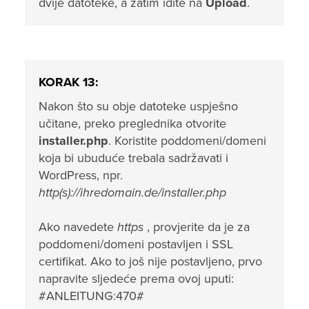
dvije datoteke, a zatim idite na
Upload
.
KORAK 13:
Nakon što su obje datoteke uspješno
učitane, preko preglednika otvorite
installer.php
. Koristite poddomeni/domeni
koja bi ubuduće trebala sadržavati i
WordPress, npr.
http(s)://ihredomain.de/installer.php
Ako navedete
https
, provjerite da je za
poddomeni/domeni postavljen i SSL
certifikat. Ako to još nije postavljeno, prvo
napravite sljedeće prema ovoj uputi:
#ANLEITUNG:470#