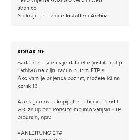
neko vrijeme ovisno o veličini web
stranice.
Na kraju preuzmite
Installer
i
Archiv
.
KORAK 10:
Sada prenesite dvije datoteke (installer.php
i arhivu) na ciljni račun putem FTP-a.
Ako vam je prijenos poznat, možete ići na
korak 13.
Ako sigurnosna kopija treba biti veća od 1
GB, za upload koristite molimo vanjski FTP
program, npr.:
#ANLEITUNG:27#