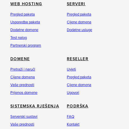
WEB HOSTING
SERVERI
Pregled paketa
Pregled paketa
Usporedba paketa
Cijene domena
Dodatne domene
Dodatne usluge
Test nalog
Partnerski program
DOMENE
RESELLER
Pretraži i naruči
Uvjeti
Cijene domena
Pregled paketa
Vaše prednosti
Cijene domena
Prijenos domene
Ugovori
SISTEMSKA RJEŠENJA
PODRŠKA
Serverski sustavi
FAQ
Vaše prednosti
Kontakt