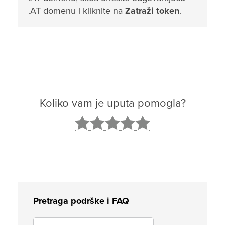
.AT domenu i kliknite na
Zatraži token
.
Koliko vam je uputa pomogla?
2
3
4
5
Pretraga podrške i FAQ