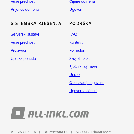
Vaše prednosti
Cijene domena
Prijenos domene
Ugovori
SISTEMSKA RJEŠENJA
PODRŠKA
Serverski sustavi
FAQ
Vaše prednosti
Kontakt
Proizvodi
Formulari
Upit za ponudu
Savjeti i alati
Rječnik pojmova
Upute
Otkazivanje ugovora
Ugovor raskinuti
ALL-INKL.COM
Hauptstraße 68
D-02742 Friedersdorf