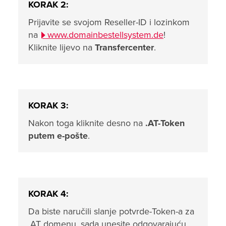
KORAK 2:
Prijavite se svojom Reseller-ID i lozinkom
na
www.domainbestellsystem.de
!
Kliknite lijevo na
Transfercenter
.
KORAK 3:
Nakon toga kliknite desno na
.AT-Token
putem e-pošte
.
KORAK 4:
Da biste naručili slanje potvrde-Token-a za
.AT domenu, sada unesite odgovarajuću