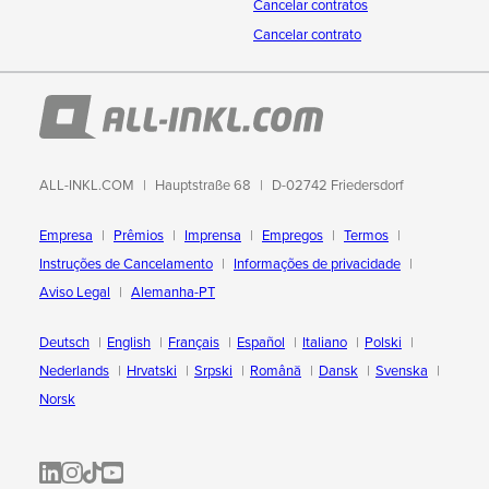
Cancelar contratos
Cancelar contrato
ALL-INKL.COM
Hauptstraße 68
D-02742 Friedersdorf
Empresa
Prêmios
Imprensa
Empregos
Termos
Instruções de Cancelamento
Informações de privacidade
Aviso Legal
Alemanha-PT
Deutsch
English
Français
Español
Italiano
Polski
Nederlands
Hrvatski
Srpski
Română
Dansk
Svenska
Norsk
ALL-INKL.COM | LinkedIn
ALL-INKL.COM • Instagram photos and videos
ALL-INKL.COM | TikTok
ALLINKL.COM - YouTube