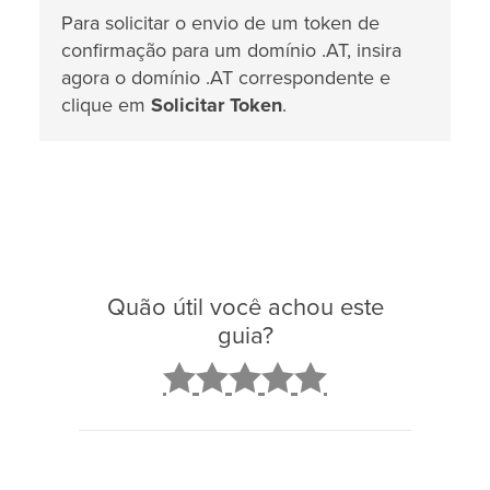
Para solicitar o envio de um token de
confirmação para um domínio .AT, insira
agora o domínio .AT correspondente e
clique em
Solicitar Token
.
Quão útil você achou este
guia?
2
3
4
5