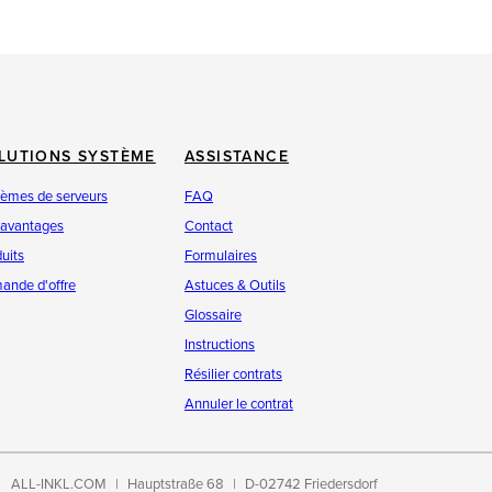
LUTIONS SYSTÈME
ASSISTANCE
tèmes de serveurs
FAQ
 avantages
Contact
uits
Formulaires
ande d'offre
Astuces & Outils
Glossaire
Instructions
Résilier contrats
Annuler le contrat
ALL-INKL.COM
Hauptstraße 68
D-02742 Friedersdorf