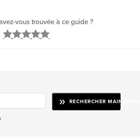
é avez-vous trouvée à ce guide ?
2
3
4
5
RECHERCHER MAINTENA
n