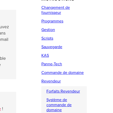
Changement de
fournisseur
Programmes
ouvez
Gestion
ans
Scripts
-mail
Sauvegarde
KAS
able
Panne-Tech
e
Commande de domaine
Revendeur
Forfaits Revendeur
Système de
commande de
e
!
domaine