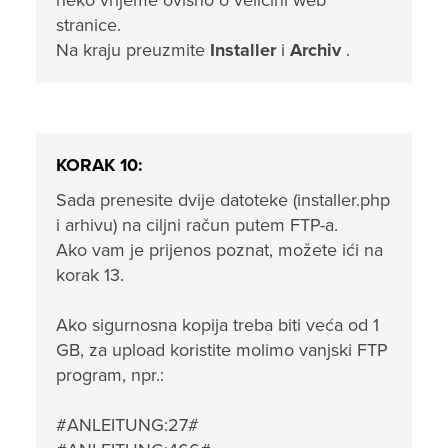
neko vrijeme ovisno o veličini web
stranice.
Na kraju preuzmite
Installer
i
Archiv
.
KORAK 10:
Sada prenesite dvije datoteke (installer.php
i arhivu) na ciljni račun putem FTP-a.
Ako vam je prijenos poznat, možete ići na
korak 13.
Ako sigurnosna kopija treba biti veća od 1
GB, za upload koristite molimo vanjski FTP
program, npr.:
#ANLEITUNG:27#