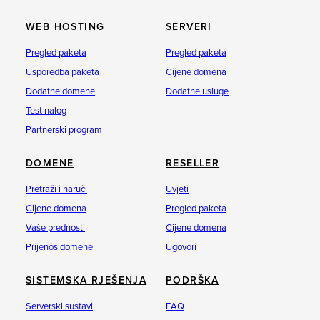
WEB HOSTING
SERVERI
Pregled paketa
Pregled paketa
Usporedba paketa
Cijene domena
Dodatne domene
Dodatne usluge
Test nalog
Partnerski program
DOMENE
RESELLER
Pretraži i naruči
Uvjeti
Cijene domena
Pregled paketa
Vaše prednosti
Cijene domena
Prijenos domene
Ugovori
SISTEMSKA RJEŠENJA
PODRŠKA
Serverski sustavi
FAQ