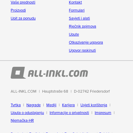
Vaše prednosti
Kontakt
Proizvodi
Formulari
Upit za ponudu
Savjeti i alati
Rječnik pojmova
Upute
Otkazivanje ugovora
Ugovor raskinuti
ALL-INKL.COM
Hauptstraße 68
D-02742 Friedersdorf
Tvrtka
Nagrade
Mediji
Karijera
Uvjeti korištenja
Uputa o odustajanju
Informacije o privatnosti
Impresum
Njemačka-HR