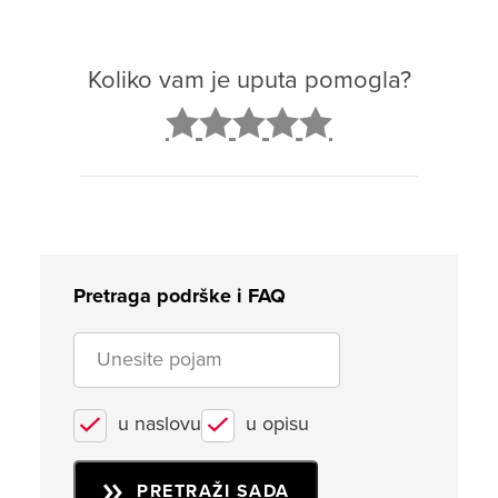
Koliko vam je uputa pomogla?
2
3
4
5
Pretraga podrške i FAQ
u naslovu
u opisu
PRETRAŽI SADA