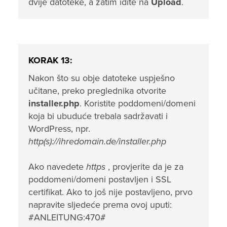
dvije datoteke, a zatim idite na
Upload
.
KORAK 13:
Nakon što su obje datoteke uspješno
učitane, preko preglednika otvorite
installer.php
. Koristite poddomeni/domeni
koja bi ubuduće trebala sadržavati i
WordPress, npr.
http(s)://ihredomain.de/installer.php
Ako navedete
https
, provjerite da je za
poddomeni/domeni postavljen i SSL
certifikat. Ako to još nije postavljeno, prvo
napravite sljedeće prema ovoj uputi:
#ANLEITUNG:470#