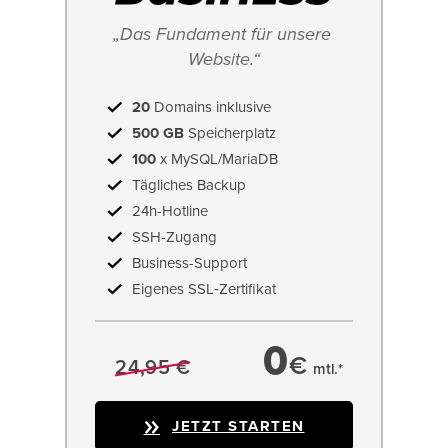
„Das Fundament für unsere 
Website.“
20
Domains inklusive
500 GB
Speicherplatz
100
x MySQL/MariaDB
Tägliches Backup
24h-Hotline
SSH-Zugang
Business-Support
Eigenes SSL‑Zertifikat
0
€
24,95 €
mtl.*
JETZT STARTEN