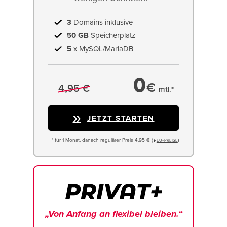
3
Domains inklusive
50 GB
Speicherplatz
5
x MySQL/MariaDB
0
€
4,95 €
mtl.*
JETZT STARTEN
* für 1 Monat, danach regulärer Preis 4,95 € (
)
EU−PREISE
„Von Anfang an flexibel bleiben.“