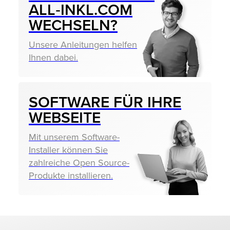
ALL‑INKL.COM
WECHSELN?
Unsere Anleitungen helfen
Ihnen dabei.
SOFTWARE FÜR IHRE
WEBSEITE
Mit unserem Software-
Installer können Sie
zahlreiche Open Source-
Produkte installieren.