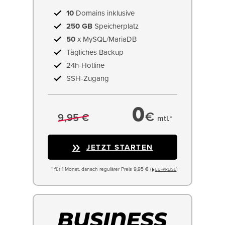
10
Domains inklusive
250 GB
Speicherplatz
50
x MySQL/MariaDB
Tägliches Backup
24h-Hotline
SSH-Zugang
0
€
9,95 €
mtl.*
JETZT STARTEN
* für 1 Monat, danach regulärer Preis 9,95 € (
)
EU−PREISE