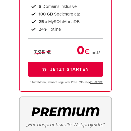
5
Domains inklusive
100 GB
Speicherplatz
25
x MySQL/MariaDB
24h-Hotline
0
€
7,95 €
mtl.*
JETZT STARTEN
* für 1 Monat, danach regulärer Preis 7,95 € (
)
EU−PREISE
„Für anspruchsvolle Webprojekte.“