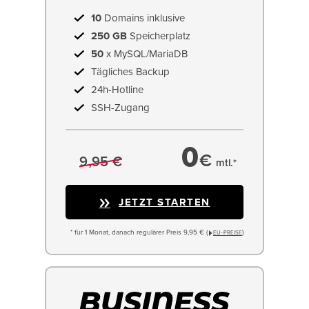
10
Domains inklusive
250 GB
Speicherplatz
50
x MySQL/MariaDB
Tägliches Backup
24h-Hotline
SSH-Zugang
0
€
9,95 €
mtl.*
JETZT STARTEN
* für 1 Monat, danach regulärer Preis 9,95 € (
)
EU−PREISE