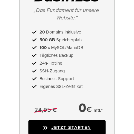
„Das Fundament für unsere 
Website.“
20
Domains inklusive
500 GB
Speicherplatz
100
x MySQL/MariaDB
Tägliches Backup
24h-Hotline
SSH-Zugang
Business-Support
Eigenes SSL‑Zertifikat
0
€
24,95 €
mtl.*
JETZT STARTEN