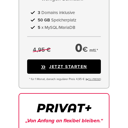
3
Domains inklusive
50 GB
Speicherplatz
5
x MySQL/MariaDB
0
€
4,95 €
mtl.*
JETZT STARTEN
* für 1 Monat, danach regulärer Preis 4,95 € (
)
EU−PREISE
„Von Anfang an flexibel bleiben.“