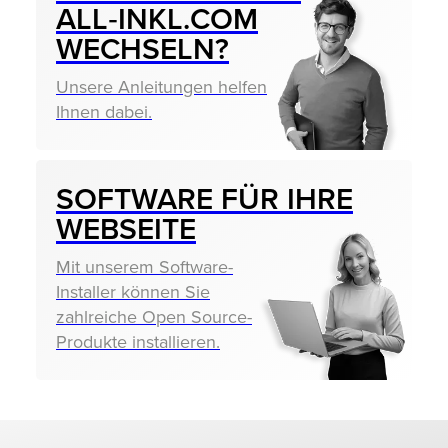
ALL‑INKL.COM
WECHSELN?
Unsere Anleitungen helfen
Ihnen dabei.
SOFTWARE FÜR IHRE
WEBSEITE
Mit unserem Software-
Installer können Sie
zahlreiche Open Source-
Produkte installieren.