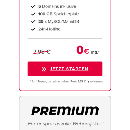
5
Domains inklusive
100 GB
Speicherplatz
25
x MySQL/MariaDB
24h-Hotline
0
€
7,95 €
mtl.*
JETZT STARTEN
* für 1 Monat, danach regulärer Preis 7,95 € (
)
EU−PREISE
„Für anspruchsvolle Webprojekte.“