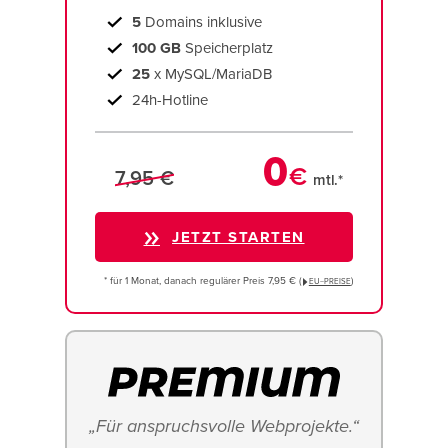
5
Domains inklusive
100 GB
Speicherplatz
25
x MySQL/MariaDB
24h-Hotline
0
€
7,95 €
mtl.*
JETZT STARTEN
* für 1 Monat, danach regulärer Preis 7,95 € (
)
EU−PREISE
„Für anspruchsvolle Webprojekte.“