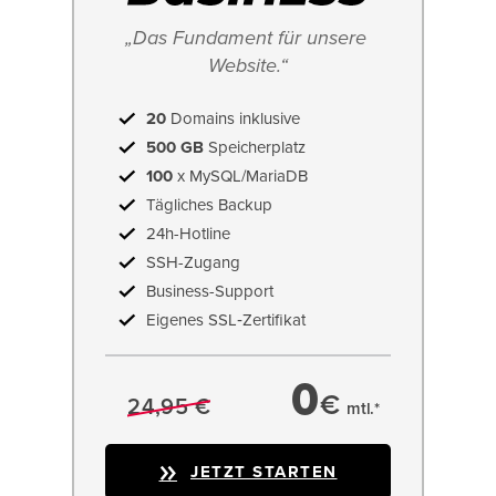
„Das Fundament für unsere 
Website.“
20
Domains inklusive
500 GB
Speicherplatz
100
x MySQL/MariaDB
Tägliches Backup
24h-Hotline
SSH-Zugang
Business-Support
Eigenes SSL‑Zertifikat
0
€
24,95 €
mtl.*
JETZT STARTEN