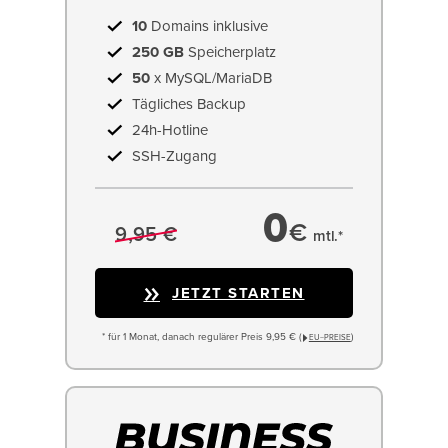
10
Domains inklusive
250 GB
Speicherplatz
50
x MySQL/MariaDB
Tägliches Backup
24h-Hotline
SSH-Zugang
0
€
9,95 €
mtl.*
JETZT STARTEN
* für 1 Monat, danach regulärer Preis 9,95 € (
)
EU−PREISE