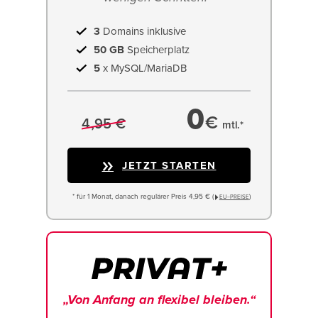
3
Domains inklusive
50 GB
Speicherplatz
5
x MySQL/MariaDB
0
€
4,95 €
mtl.*
JETZT STARTEN
* für 1 Monat, danach regulärer Preis 4,95 € (
)
EU−PREISE
„Von Anfang an flexibel bleiben.“