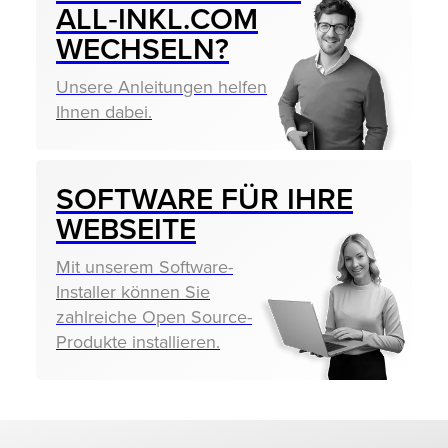
ALL‑INKL.COM
WECHSELN?
Unsere Anleitungen helfen
Ihnen dabei.
SOFTWARE FÜR IHRE
WEBSEITE
Mit unserem Software-
Installer können Sie
zahlreiche Open Source-
Produkte installieren.