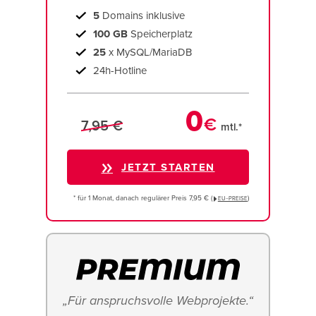
5
Domains inklusive
100 GB
Speicherplatz
25
x MySQL/MariaDB
24h-Hotline
0
€
7,95 €
mtl.*
JETZT STARTEN
* für 1 Monat, danach regulärer Preis 7,95 € (
)
EU−PREISE
„Für anspruchsvolle Webprojekte.“