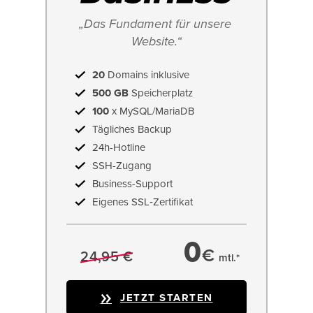
„Das Fundament für unsere 
Website.“
20
Domains inklusive
500 GB
Speicherplatz
100
x MySQL/MariaDB
Tägliches Backup
24h-Hotline
SSH-Zugang
Business-Support
Eigenes SSL‑Zertifikat
0
€
24,95 €
mtl.*
JETZT STARTEN