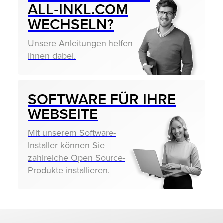
ALL‑INKL.COM
WECHSELN?
Unsere Anleitungen helfen
Ihnen dabei.
SOFTWARE FÜR IHRE
WEBSEITE
Mit unserem Software-
Installer können Sie
zahlreiche Open Source-
Produkte installieren.