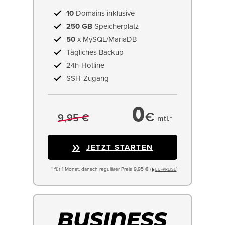
10
Domains inklusive
250 GB
Speicherplatz
50
x MySQL/MariaDB
Tägliches Backup
24h-Hotline
SSH-Zugang
0
€
9,95 €
mtl.*
JETZT STARTEN
* für 1 Monat, danach regulärer Preis 9,95 € (
)
EU−PREISE