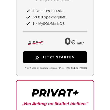
3
Domains inklusive
50 GB
Speicherplatz
5
x MySQL/MariaDB
0
€
4,95 €
mtl.*
JETZT STARTEN
* für 1 Monat, danach regulärer Preis 4,95 € (
)
EU−PREISE
„Von Anfang an flexibel bleiben.“