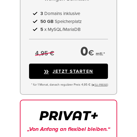
3
Domains inklusive
50 GB
Speicherplatz
5
x MySQL/MariaDB
0
€
4,95 €
mtl.*
JETZT STARTEN
* für 1 Monat, danach regulärer Preis 4,95 € (
)
EU−PREISE
„Von Anfang an flexibel bleiben.“