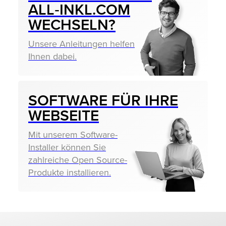
ALL‑INKL.COM
WECHSELN?
Unsere Anleitungen helfen
Ihnen dabei.
SOFTWARE FÜR IHRE
WEBSEITE
Mit unserem Software-
Installer können Sie
zahlreiche Open Source-
Produkte installieren.