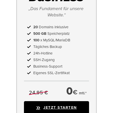
„Das Fundament für unsere 
Website.“
20
Domains inklusive
500 GB
Speicherplatz
100
x MySQL/MariaDB
Tägliches Backup
24h-Hotline
SSH-Zugang
Business-Support
Eigenes SSL‑Zertifikat
0
€
24,95 €
mtl.*
JETZT STARTEN