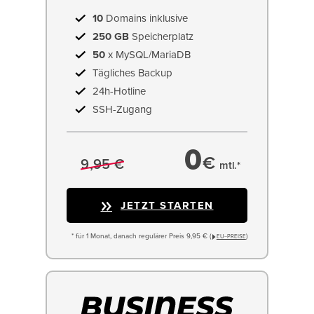
10
Domains inklusive
250 GB
Speicherplatz
50
x MySQL/MariaDB
Tägliches Backup
24h-Hotline
SSH-Zugang
0
€
9,95 €
mtl.*
JETZT STARTEN
* für 1 Monat, danach regulärer Preis 9,95 € (
)
EU−PREISE