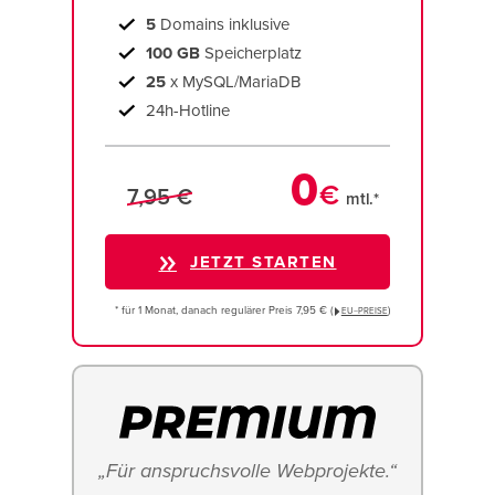
5
Domains inklusive
100 GB
Speicherplatz
25
x MySQL/MariaDB
24h-Hotline
0
€
7,95 €
mtl.*
JETZT STARTEN
* für 1 Monat, danach regulärer Preis 7,95 € (
)
EU−PREISE
„Für anspruchsvolle Webprojekte.“