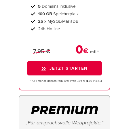
5
Domains inklusive
100 GB
Speicherplatz
25
x MySQL/MariaDB
24h-Hotline
0
€
7,95 €
mtl.*
JETZT STARTEN
* für 1 Monat, danach regulärer Preis 7,95 € (
)
EU−PREISE
„Für anspruchsvolle Webprojekte.“