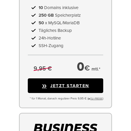
10
Domains inklusive
250 GB
Speicherplatz
50
x MySQL/MariaDB
Tägliches Backup
24h-Hotline
SSH-Zugang
0
€
9,95 €
mtl.*
JETZT STARTEN
* für 1 Monat, danach regulärer Preis 9,95 € (
)
EU−PREISE