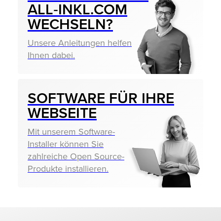
ALL‑INKL.COM
WECHSELN?
Unsere Anleitungen helfen
Ihnen dabei.
SOFTWARE FÜR IHRE
WEBSEITE
Mit unserem Software-
Installer können Sie
zahlreiche Open Source-
Produkte installieren.