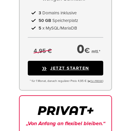
3
Domains inklusive
50 GB
Speicherplatz
5
x MySQL/MariaDB
0
€
4,95 €
mtl.*
JETZT STARTEN
* für 1 Monat, danach regulärer Preis 4,95 € (
)
EU−PREISE
„Von Anfang an flexibel bleiben.“