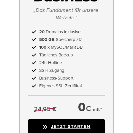
„Das Fundament für unsere 
Website.“
20
Domains inklusive
500 GB
Speicherplatz
100
x MySQL/MariaDB
Tägliches Backup
24h-Hotline
SSH-Zugang
Business-Support
Eigenes SSL‑Zertifikat
0
€
24,95 €
mtl.*
JETZT STARTEN