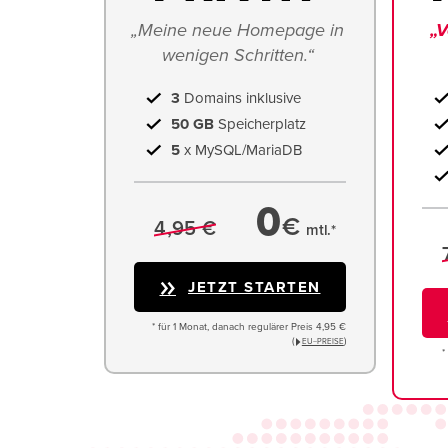
„Meine neue Homepage in 
„V
wenigen Schritten.“ 
3
Domains inklusive
50 GB
Speicherplatz
5
x MySQL/MariaDB
0
€
4,95 €
mtl.*
JETZT STARTEN
* für 1 Monat, danach regulärer Preis 4,95 €
(
)
EU−PREISE
*