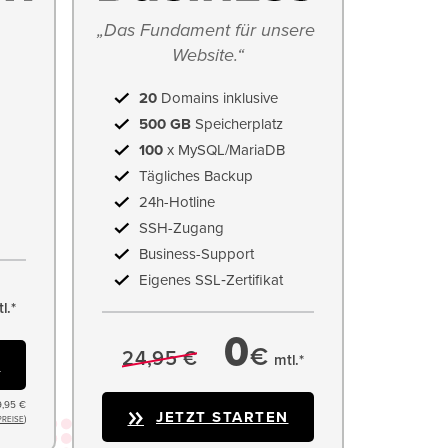
„Das Fundament für unsere 
Website.“
20
Domains inklusive
500 GB
Speicherplatz
100
x MySQL/MariaDB
Tägliches Backup
24h-Hotline
SSH-Zugang
Business-Support
Eigenes SSL‑Zertifikat
l.*
0
€
24,95 €
mtl.*
N
9,95 €
JETZT STARTEN
)
PREISE