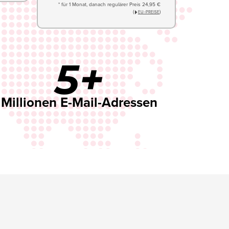
* für 1 Monat, danach regulärer Preis 24,95 €
(
)
EU−PREISE
5+
Millionen E-Mail-Adressen