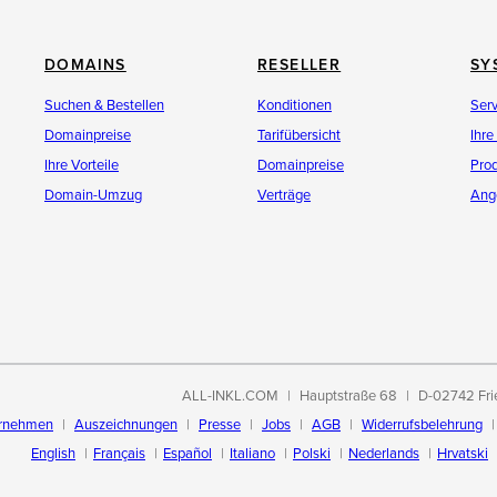
DOMAINS
RESELLER
SY
Suchen & Bestellen
Konditionen
Ser
Domainpreise
Tarifübersicht
Ihre
Ihre Vorteile
Domainpreise
Pro
Domain-Umzug
Verträge
Ang
ALL-INKL.COM
Hauptstraße 68
D-02742 Fri
rnehmen
Auszeichnungen
Presse
Jobs
AGB
Widerrufsbelehrung
English
Français
Español
Italiano
Polski
Nederlands
Hrvatski