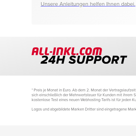
Unsere Anleitungen helfen Ihnen dabei.
* Preis je Monat in Euro. Ab dem 2. Monat der Vertragslaufze
sich einschließlich der Mehrwertsteuer für Kunden mit ihrem Si
kostenlose Test eines neuen Webhosting-Tarifs ist für jeden 
Logos und abgebildete Marken Dritter sind eingetragene Marke