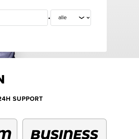
.
N
24H SUPPORT