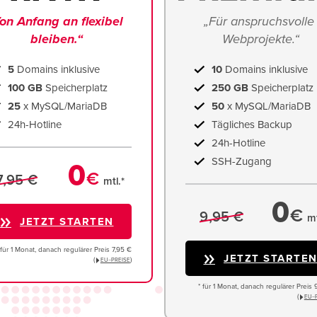
on Anfang an flexibel 
„Für anspruchsvolle 
bleiben.“
Webprojekte.“
5
Domains inklusive
10
Domains inklusive
100 GB
Speicherplatz
250 GB
Speicherplatz
25
x MySQL/MariaDB
50
x MySQL/MariaDB
24h-Hotline
Tägliches Backup
24h-Hotline
SSH-Zugang
0
€
7,95 €
mtl.*
0
€
9,95 €
mt
JETZT STARTEN
 für 1 Monat, danach regulärer Preis 7,95 €
JETZT STARTE
(
)
EU−PREISE
* für 1 Monat, danach regulärer Preis 
(
EU−