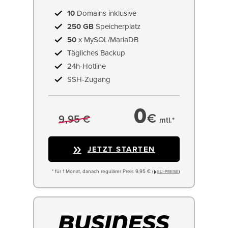
10
Domains inklusive
250 GB
Speicherplatz
50
x MySQL/MariaDB
Tägliches Backup
24h-Hotline
SSH-Zugang
0
€
9,95 €
mtl.*
JETZT STARTEN
* für 1 Monat, danach regulärer Preis 9,95 € (
)
EU−PREISE