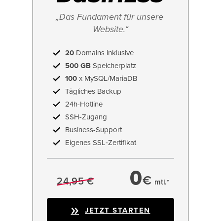
„Das Fundament für unsere 
Website.“
20
Domains inklusive
500 GB
Speicherplatz
100
x MySQL/MariaDB
Tägliches Backup
24h-Hotline
SSH-Zugang
Business-Support
Eigenes SSL‑Zertifikat
0
€
24,95 €
mtl.*
JETZT STARTEN