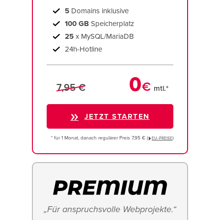
5
Domains inklusive
100 GB
Speicherplatz
25
x MySQL/MariaDB
24h-Hotline
0
€
7,95 €
mtl.*
JETZT STARTEN
* für 1 Monat, danach regulärer Preis 7,95 € (
)
EU−PREISE
„Für anspruchsvolle Webprojekte.“