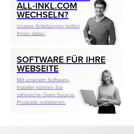
ALL‑INKL.COM
WECHSELN?
Unsere Anleitungen helfen
Ihnen dabei.
SOFTWARE FÜR IHRE
WEBSEITE
Mit unserem Software-
Installer können Sie
zahlreiche Open Source-
Produkte installieren.