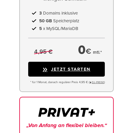
3
Domains inklusive
50 GB
Speicherplatz
5
x MySQL/MariaDB
0
€
4,95 €
mtl.*
JETZT STARTEN
* für 1 Monat, danach regulärer Preis 4,95 € (
)
EU−PREISE
„Von Anfang an flexibel bleiben.“