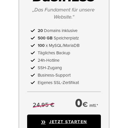
„Das Fundament für unsere 
Website.“
20
Domains inklusive
500 GB
Speicherplatz
100
x MySQL/MariaDB
Tägliches Backup
24h-Hotline
SSH-Zugang
Business-Support
Eigenes SSL‑Zertifikat
0
€
24,95 €
mtl.*
JETZT STARTEN