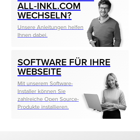
ALL‑INKL.COM
WECHSELN?
Unsere Anleitungen helfen
Ihnen dabei.
SOFTWARE FÜR IHRE
WEBSEITE
Mit unserem Software-
Installer können Sie
zahlreiche Open Source-
Produkte installieren.