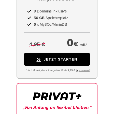
3
Domains inklusive
50 GB
Speicherplatz
5
x MySQL/MariaDB
0
€
4,95 €
mtl.*
JETZT STARTEN
* für 1 Monat, danach regulärer Preis 4,95 € (
)
EU−PREISE
„Von Anfang an flexibel bleiben.“