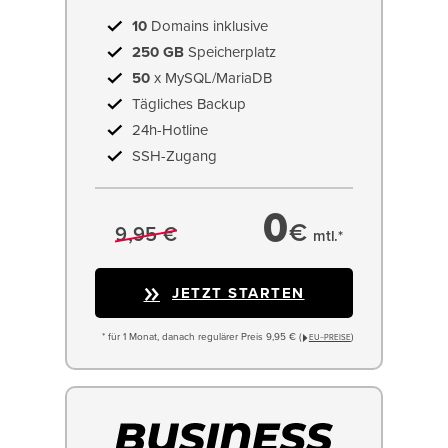
10
Domains inklusive
250 GB
Speicherplatz
50
x MySQL/MariaDB
Tägliches Backup
24h-Hotline
SSH-Zugang
0
€
9,95 €
mtl.*
JETZT STARTEN
* für 1 Monat, danach regulärer Preis 9,95 € (
)
EU−PREISE